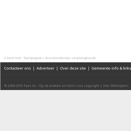
U bent hier:
Startpagina
»
Avondonderwijs verpleegkunde
Contacteer ons
|
Adverteer
|
Over deze site
|
Gemeente-info & link
© 2004-2013
Faes nv
-
Op de artikels en foto’s rust copyright
|
Site: Webstylers