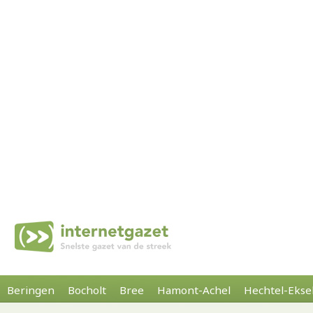
Beringen
Bocholt
Bree
Hamont-Achel
Hechtel-Ekse