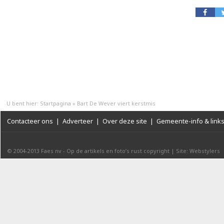
U bent hier:
Startpagina
»
Bart De Wever viert kerstmis
Contacteer ons
|
Adverteer
|
Over deze site
|
Gemeente-info & link
© 2004-2013
Faes nv
-
Op de artikels en foto’s rust copyright
|
Site: Webstylers