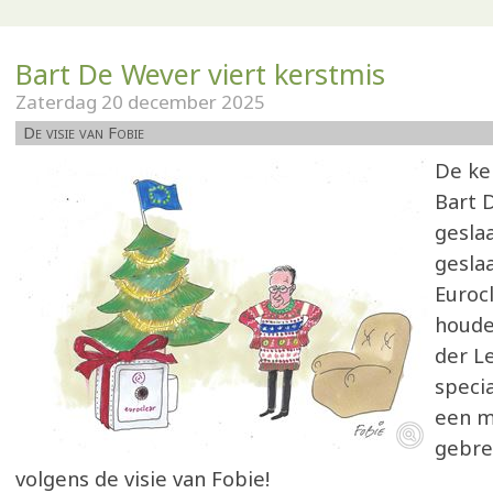
Bart De Wever viert kerstmis
Zaterdag 20 december 2025
De visie van Fobie
De ke
Bart 
geslaa
geslaa
Euroc
houde
der L
speci
een m
gebre
volgens de visie van Fobie!