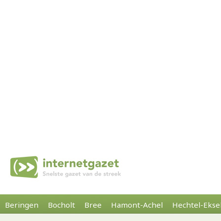
Beringen
Bocholt
Bree
Hamont-Achel
Hechtel-Ekse