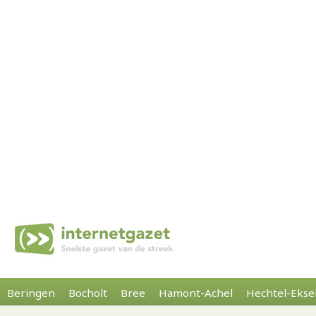
Beringen
Bocholt
Bree
Hamont-Achel
Hechtel-Ekse