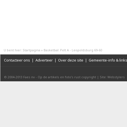
U bent hier:
Startpagina
»
Basketbal: Pelt A - Leopoldsburg 69-60
Contacteer ons
|
Adverteer
|
Over deze site
|
Gemeente-info & link
© 2004-2013
Faes nv
-
Op de artikels en foto’s rust copyright
|
Site: Webstylers