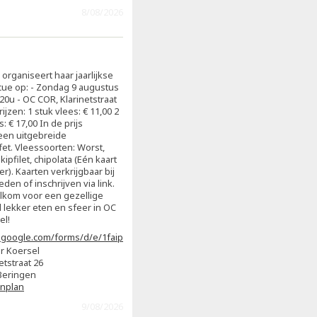
8/08/2026
organiseert haar jaarlijkse
ue op: - Zondag 9 augustus
 20u - OC COR, Klarinetstraat
ijzen: 1 stuk vlees: € 11,00 2
: € 17,00 In de prijs
een uitgebreide
et. Vleessoorten: Worst,
 kipfilet, chipolata (Eén kaart
). Kaarten verkrijgbaar bij
den of inschrijven via link.
lkom voor een gezellige
 lekker eten en sfeer in OC
el!
.google.com/forms/d/e/1faipqlselnuuo1lrxh-
g8opdry3nabb9ikdkjadj8uqhnykwfg/viewform
r Koersel
etstraat 26
Beringen
enplan
9/08/2026