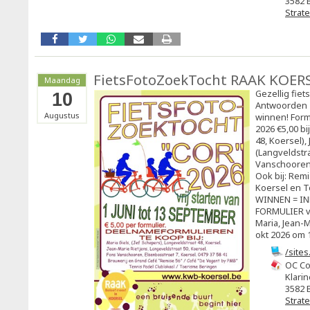
3582 
Strat
FietsFotoZoekTocht RAAK KOER
Maandag
Gezellig fiet
10
Antwoorden 
Augustus
winnen! Form
2026 €5,00 bi
48, Koersel),
(Langveldstra
Vanschooren 
Ook bij: Rem
Koersel en T
WINNEN = I
FORMULIER vó
Maria, Jean-M
okt 2026 om 1
/site
OC Co
Klarin
3582 
Strat