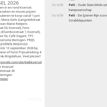
SEL 2026
Do 6/08
Pelt
- Oude Stam blinkt ui
sen in en rond Koersel.
kampioenschap
zoeken en mooie prijzen
Do 6/08
Pelt
- De IJzeren Rijn scoo
ulieren te koop vanaf 1 juni
j: Maria Giels (Langveldstraat
Scrabblepunten
 Jean-Marie Rietjens
at 50, Koersel), Fons
(Elsenbosstraat 7, Koersel),
ise 56, Café Vagant, TPC
oerisme Beringen. PRIJS
NLEVEREN INGEVULD
ór 13 september 2026 bij
arie of Fons! Prijsuitreiking 4
4u Brigidahuis. Veel plezier!
s.google.com/site/kwbkoersel2/home
r Koersel
etstraat 26
Beringen
enplan
6/08/2026