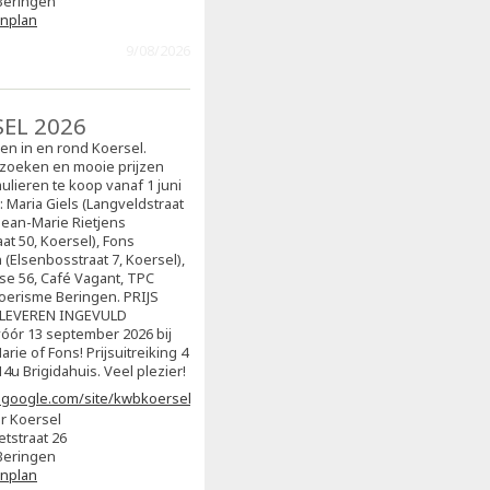
Beringen
enplan
9/08/2026
SEL 2026
sen in en rond Koersel.
zoeken en mooie prijzen
ulieren te koop vanaf 1 juni
j: Maria Giels (Langveldstraat
 Jean-Marie Rietjens
at 50, Koersel), Fons
(Elsenbosstraat 7, Koersel),
ise 56, Café Vagant, TPC
oerisme Beringen. PRIJS
NLEVEREN INGEVULD
ór 13 september 2026 bij
arie of Fons! Prijsuitreiking 4
4u Brigidahuis. Veel plezier!
s.google.com/site/kwbkoersel2/home
r Koersel
etstraat 26
Beringen
enplan