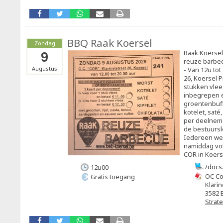
BBQ Raak Koersel
Zondag
Raak Koersel 
9
reuze barbec
Augustus
- Van 12u tot
26, Koersel Pr
stukken vlees
inbegrepen 
groentenbuff
kotelet, saté,
per deelnemer
de bestuursle
Iedereen we
namiddag vol
COR in Koers
/docs
12u00
hfwjb
OC Co
Gratis toegang
Klarin
3582 
Strat