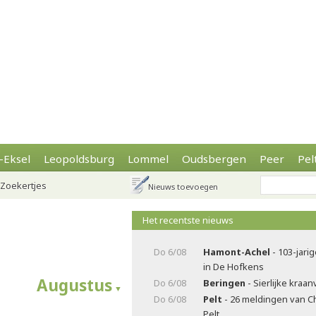
-Eksel
Leopoldsburg
Lommel
Oudsbergen
Peer
Pel
Zoekertjes
Nieuws toevoegen
Het recentste nieuws
Do 6/08
Hamont-Achel
- 103-jarig
in De Hofkens
Augustus
Do 6/08
Beringen
- Sierlijke kraa
Do 6/08
Pelt
- 26 meldingen van C
Pelt