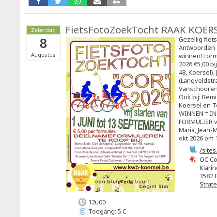
FietsFotoZoekTocht RAAK KOER
Zaterdag
Gezellig fiet
8
Antwoorden 
Augustus
winnen! Form
2026 €5,00 bi
48, Koersel),
(Langveldstra
Vanschooren 
Ook bij: Rem
Koersel en T
WINNEN = I
FORMULIER vó
Maria, Jean-M
okt 2026 om 1
/site
OC Co
Klarin
3582 
Strat
12u00
Toegang: 5 €