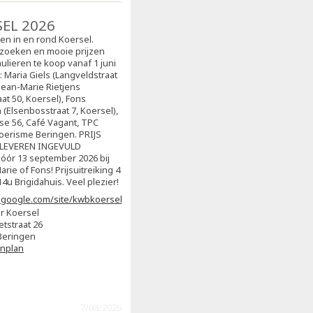
SEL 2026
sen in en rond Koersel.
zoeken en mooie prijzen
ulieren te koop vanaf 1 juni
j: Maria Giels (Langveldstraat
 Jean-Marie Rietjens
at 50, Koersel), Fons
(Elsenbosstraat 7, Koersel),
ise 56, Café Vagant, TPC
oerisme Beringen. PRIJS
NLEVEREN INGEVULD
ór 13 september 2026 bij
arie of Fons! Prijsuitreiking 4
4u Brigidahuis. Veel plezier!
s.google.com/site/kwbkoersel2/home
r Koersel
etstraat 26
Beringen
enplan
7/08/2026