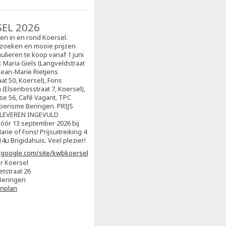
SEL 2026
sen in en rond Koersel.
zoeken en mooie prijzen
ulieren te koop vanaf 1 juni
j: Maria Giels (Langveldstraat
 Jean-Marie Rietjens
at 50, Koersel), Fons
(Elsenbosstraat 7, Koersel),
ise 56, Café Vagant, TPC
oerisme Beringen. PRIJS
NLEVEREN INGEVULD
ór 13 september 2026 bij
arie of Fons! Prijsuitreiking 4
4u Brigidahuis. Veel plezier!
s.google.com/site/kwbkoersel2/home
r Koersel
etstraat 26
Beringen
enplan