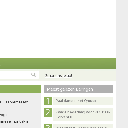
t
Stuur ons je tip!
Meest gelezen Beringen
Paal danste met Qmusic
e Elsa viert feest
Zware nederlaag voor KFC Paal-
nvogels
Tervant B
hinese muntjak in