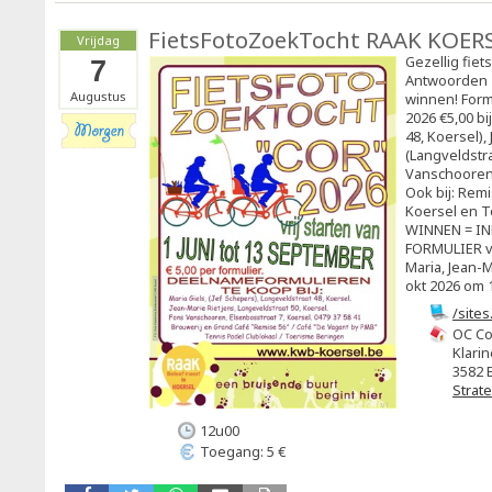
FietsFotoZoekTocht RAAK KOER
Vrijdag
Gezellig fiet
7
Antwoorden 
Augustus
winnen! Form
2026 €5,00 bi
48, Koersel),
(Langveldstra
Vanschooren 
Ook bij: Rem
Koersel en T
WINNEN = I
FORMULIER vó
Maria, Jean-M
okt 2026 om 1
/site
OC Co
Klarin
3582 
Strat
12u00
Toegang: 5 €