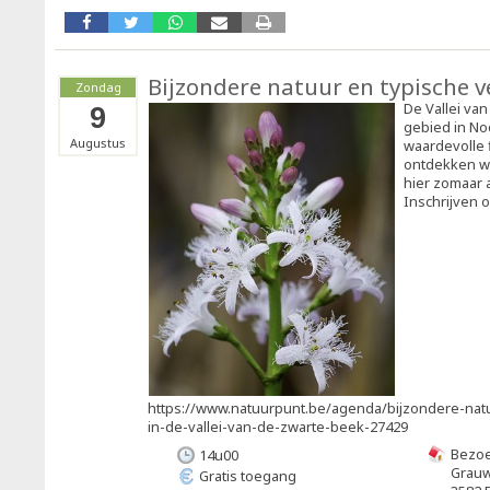
Bijzondere natuur en typische v
Zondag
De Vallei va
9
gebied in N
Augustus
waardevolle 
ontdekken we
hier zomaar 
Inschrijven 
https://www.natuurpunt.be/agenda/bijzondere-natu
in-de-vallei-van-de-zwarte-beek-27429
Bezoe
14u00
Grauw
Gratis toegang