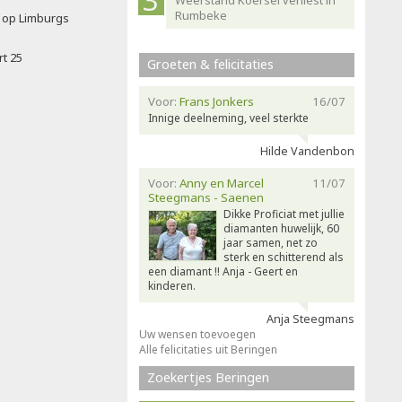
Weerstand Koersel verliest in
Rumbeke
t op Limburgs
rt 25
Groeten & felicitaties
Voor:
Frans Jonkers
16/07
Innige deelneming, veel sterkte
Hilde Vandenbon
Voor:
Anny en Marcel
11/07
Steegmans - Saenen
Dikke Proficiat met jullie
diamanten huwelijk, 60
jaar samen, net zo
sterk en schitterend als
een diamant !! Anja - Geert en
kinderen.
Anja Steegmans
Uw wensen toevoegen
Alle felicitaties uit Beringen
Zoekertjes Beringen