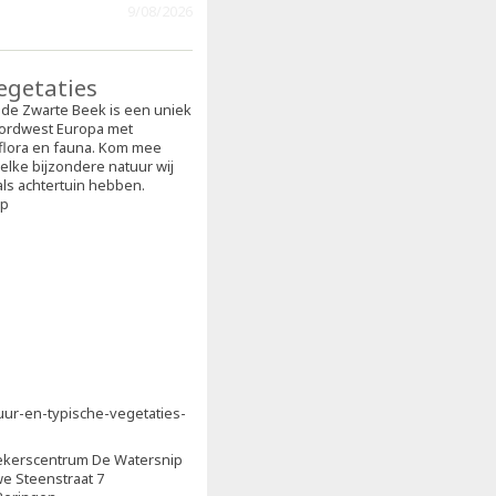
9/08/2026
egetaties
n de Zwarte Beek is een uniek
oordwest Europa met
flora en fauna. Kom mee
lke bijzondere natuur wij
als achtertuin hebben.
op
ur-en-typische-vegetaties-
kerscentrum De Watersnip
e Steenstraat 7