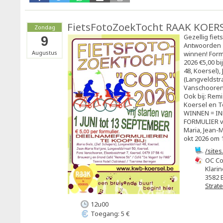
FietsFotoZoekTocht RAAK KOER
Zondag
Gezellig fiet
9
Antwoorden 
Augustus
winnen! Form
2026 €5,00 bi
48, Koersel),
(Langveldstra
Vanschooren 
Ook bij: Rem
Koersel en T
WINNEN = I
FORMULIER vó
Maria, Jean-M
okt 2026 om 1
/site
OC Co
Klarin
3582 
Strat
12u00
Toegang: 5 €