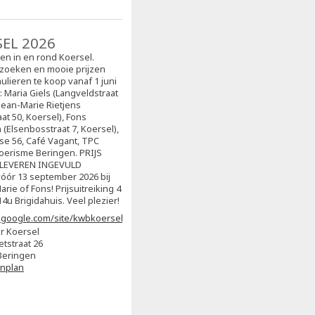
SEL 2026
sen in en rond Koersel.
zoeken en mooie prijzen
ulieren te koop vanaf 1 juni
j: Maria Giels (Langveldstraat
 Jean-Marie Rietjens
at 50, Koersel), Fons
(Elsenbosstraat 7, Koersel),
ise 56, Café Vagant, TPC
oerisme Beringen. PRIJS
NLEVEREN INGEVULD
ór 13 september 2026 bij
arie of Fons! Prijsuitreiking 4
4u Brigidahuis. Veel plezier!
s.google.com/site/kwbkoersel2/home
r Koersel
etstraat 26
Beringen
enplan