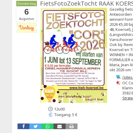
FietsFotoZoekTocht RAAK KOER
Donderdag
Gezellig fiet
6
Antwoorden 
Augustus
winnen! Form
2026 €5,00 bi
48, Koersel),
(Langveldstra
Vanschooren 
Ook bij: Rem
Koersel en T
WINNEN = I
FORMULIER vó
Maria, Jean-M
okt 2026 om 1
/site
OC Co
Klarin
3582 
Strat
12u00
Toegang: 5 €