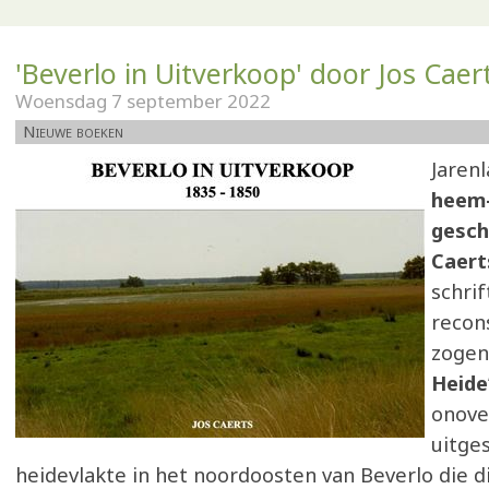
'Beverlo in Uitverkoop' door Jos Caer
Woensdag 7 september 2022
Nieuwe boeken
Jaren
heem-
gesch
Caer
schrif
recon
zogen
Heide
onover
uitge
heidevlakte in het noordoosten van Beverlo die d