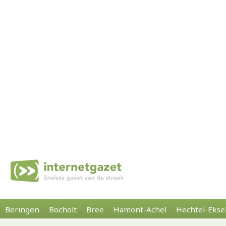
Beringen
Bocholt
Bree
Hamont-Achel
Hechtel-Ekse