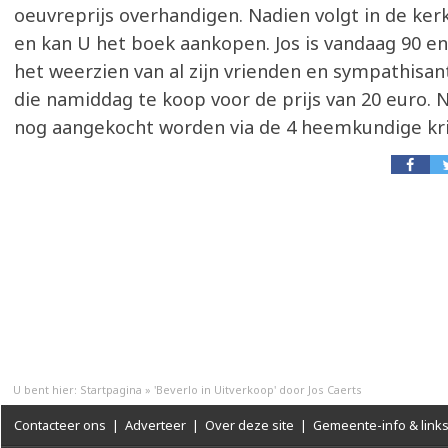
oeuvreprijs overhandigen. Nadien volgt in de ker
en kan U het boek aankopen. Jos is vandaag 90 en 
het weerzien van al zijn vrienden en sympathisan
die namiddag te koop voor de prijs van 20 euro. 
nog aangekocht worden via de 4 heemkundige kr
U bent hier:
Startpagina
»
'Beverlo in Uitverkoop' door Jos Caerts
Contacteer ons
|
Adverteer
|
Over deze site
|
Gemeente-info & link