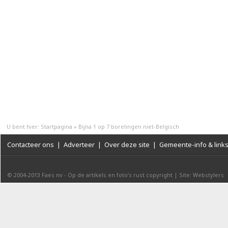
U bent hier:
Startpagina
»
Bijna 1 op 7 borelingen niet-Belgisch
Contacteer ons
|
Adverteer
|
Over deze site
|
Gemeente-info & link
© 2004-2013
Faes nv
-
Op de artikels en foto’s rust copyright
|
Site: Webstylers