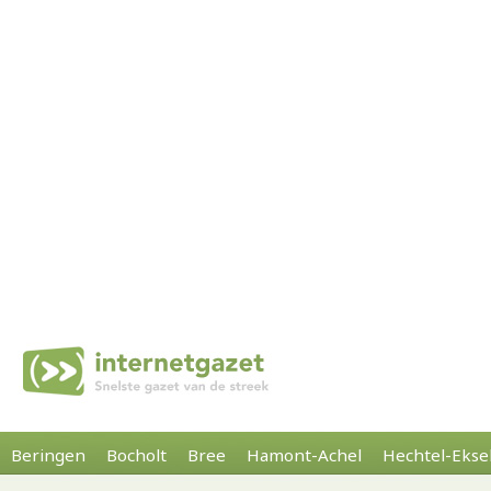
Beringen
Bocholt
Bree
Hamont-Achel
Hechtel-Ekse