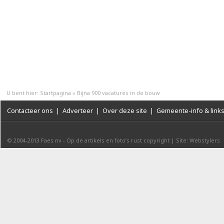
U bent hier:
Startpagina
»
Bijna 900 vacatures in de bouw
Contacteer ons
|
Adverteer
|
Over deze site
|
Gemeente-info & link
© 2004-2013
Faes nv
-
Op de artikels en foto’s rust copyright
|
Site: Webstylers