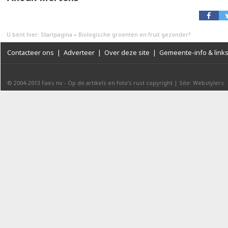
U bent hier:
Startpagina
»
Biologische groenten en fruit gezonder?
Contacteer ons
|
Adverteer
|
Over deze site
|
Gemeente-info & link
© 2004-2013
Faes nv
-
Op de artikels en foto’s rust copyright
|
Site: Webstylers