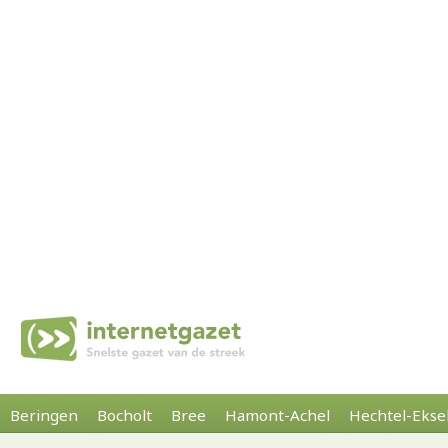
Beringen
Bocholt
Bree
Hamont-Achel
Hechtel-Ekse