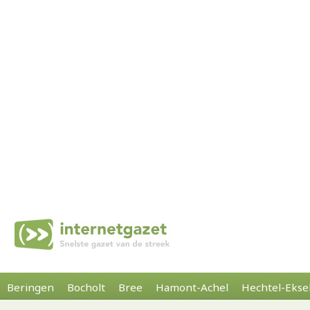
Beringen
Bocholt
Bree
Hamont-Achel
Hechtel-Ekse