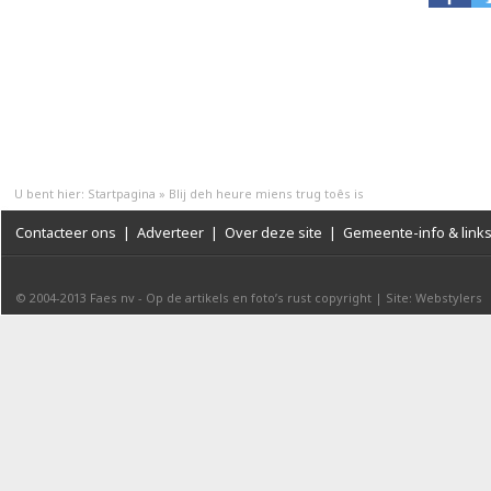
U bent hier:
Startpagina
»
Blij deh heure miens trug toês is
Contacteer ons
|
Adverteer
|
Over deze site
|
Gemeente-info & link
© 2004-2013
Faes nv
-
Op de artikels en foto’s rust copyright
|
Site: Webstylers