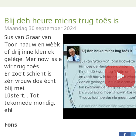
Blij deh heure miens trug toês is
Maandag 30 september 2024
Sus van Graar van
Toon haauw en wèèk
of drij inne kleniek
gelège. Mer now issie
wir trug toês.
En zoe’t schient is
zèn vrouw doa ècht
blij mei.
Lüstert… Tot
tekomede móndig,
eh!
Fons