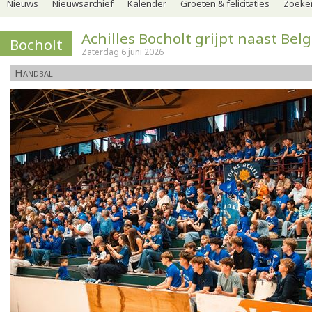
Nieuws
Nieuwsarchief
Kalender
Groeten & felicitaties
Zoeker
Achilles Bocholt grijpt naast Belg
Bocholt
Zaterdag 6 juni 2026
Handbal