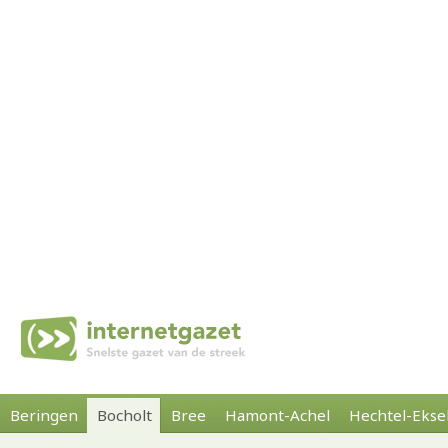
Beringen
Bocholt
Bree
Hamont-Achel
Hechtel-Ekse