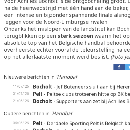
Voor Achilles Bocholt is de ontgoocheling groot.
na de heenwedstrijd met één hand aan de beker
een intense en bijzonder spannende finale alsno
leggen voor de Noord-Limburgse rivalen.
Ondanks het mislopen van de landstitel kan Boch
terugblikken op een
sterk seizoen
waarin het op
absolute top van het Belgische handbal behoord
overheerste echter vooral de teleurstelling na ee
op het allerlaatste moment werd beslist.
(Foto Je
Nieuwere berichten in
'Handbal'
Bocholt
- Jef Buteneers sluit aan bij Here
11/07/'26
Pelt
- Peltse clubs trotseren hitte op BK 
01/07/'26
Bocholt
- Supporters aan zet bij Achilles 
21/06/'26
Oudere berichten in
'Handbal'
Pelt
- Derdaele Sporting Pelt is Belgisch 
06/06/'26