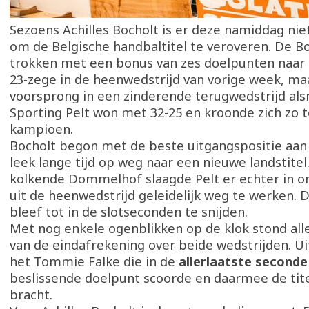
Sezoens Achilles Bocholt is er deze namiddag nie
om de Belgische handbaltitel te veroveren. De B
trokken met een bonus van zes doelpunten naar P
23-zege in de heenwedstrijd van vorige week, ma
voorsprong in een zinderende terugwedstrijd als
Sporting Pelt won met 32-25 en kroonde zich zo t
kampioen.
Bocholt begon met de beste uitgangspositie aan 
leek lange tijd op weg naar een nieuwe landstitel
kolkende Dommelhof slaagde Pelt er echter in om
uit de heenwedstrijd geleidelijk weg te werken. 
bleef tot in de slotseconden te snijden.
Met nog enkele ogenblikken op de klok stond alle
van de eindafrekening over beide wedstrijden. Ui
het Tommie Falke die in de
allerlaatste second
beslissende doelpunt scoorde en daarmee de tite
bracht.