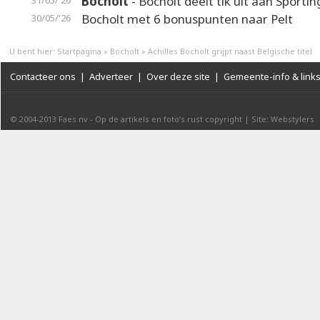
Bocholt
- Bocholt deelt tik uit aan Sportin
31/05/'26
Bocholt met 6 bonuspunten naar Pelt
30/05/'26
U bent hier:
Startpagina
»
Bocholt
»
Achilles Bocholt grijpt naast Belgische titel
Contacteer ons
|
Adverteer
|
Over deze site
|
Gemeente-info & link
© 2004-2013
Faes nv
-
Op de artikels en foto’s rust copyright
|
Site: Webstylers