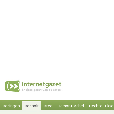
Beringen
Bocholt
Bree
Hamont-Achel
Hechtel-Ekse