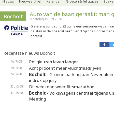
Nieuws
Nieuwsarchief
Kalender
Groeten & felicitaties
Zoeker
Auto van de baan geraakt: man
Bocholt
Maandag 15 juni 2026
Gisterenavond rond 22 uur is een personenwagen van
de sluis in de
Lozerstraat
. Een 37-jarige Poolse man
geraakt.
Recentste nieuws Bocholt
Religieuzen leven langer
Vr 7/08
Acht procent meer vluchtmisdrijven
Vr 7/08
Bocholt
- Groene parking aan Nevenplei
Vr 7/08
indruk op jury
Dit weekend weer flitsmarathon
Do 6/08
Bocholt
- Volkswagens centraal tijdens Cl
Do 6/08
Meeting