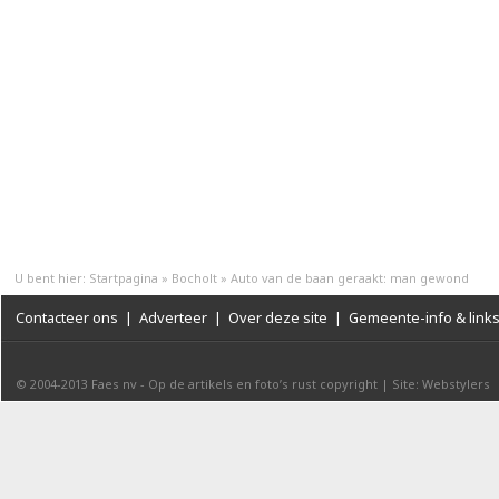
U bent hier:
Startpagina
»
Bocholt
»
Auto van de baan geraakt: man gewond
Contacteer ons
|
Adverteer
|
Over deze site
|
Gemeente-info & link
© 2004-2013
Faes nv
-
Op de artikels en foto’s rust copyright
|
Site: Webstylers