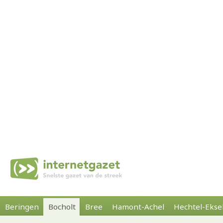
Beringen
Bocholt
Bree
Hamont-Achel
Hechtel-Ekse