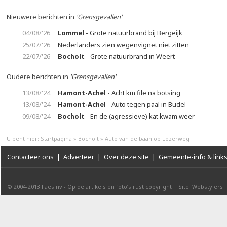
Nieuwere berichten in
'Grensgevallen'
04/08/'26
Lommel
- Grote natuurbrand bij Bergeijk
25/07/'26
Nederlanders zien wegenvignet niet zitten
22/07/'26
Bocholt
- Grote natuurbrand in Weert
Oudere berichten in
'Grensgevallen'
13/08/'24
Hamont-Achel
- Acht km file na botsing
13/08/'24
Hamont-Achel
- Auto tegen paal in Budel
09/08/'24
Bocholt
- En de (agressieve) kat kwam weer
U bent hier:
Startpagina
»
Bocholt
»
Auto van de baan op Lozerweg
Contacteer ons
|
Adverteer
|
Over deze site
|
Gemeente-info & link
© 2004-2013
Faes nv
-
Op de artikels en foto’s rust copyright
|
Site: Webstylers