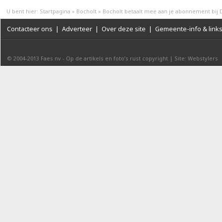
U bent hier:
Startpagina
»
Bocholt
»
Bocholt betaalt mee aan je abonnement bij D
Contacteer ons
|
Adverteer
|
Over deze site
|
Gemeente-info & link
© 2004-2013
Faes nv
-
Op de artikels en foto’s rust copyright
|
Site: Webstylers