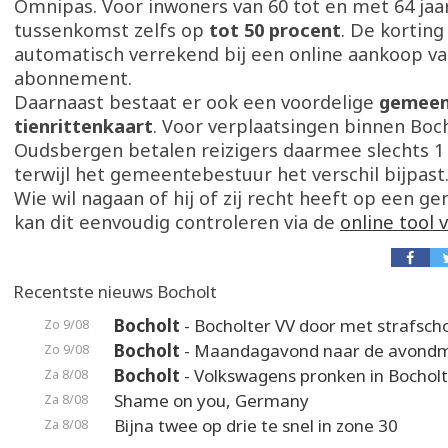
Omnipas. Voor inwoners van 60 tot en met 64 jaar
tussenkomst zelfs op
tot 50 procent
. De korting
automatisch verrekend bij een online aankoop va
abonnement.
Daarnaast bestaat er ook een voordelige
gemeen
tienrittenkaart
. Voor verplaatsingen binnen Boc
Oudsbergen betalen reizigers daarmee slechts 1 
terwijl het gemeentebestuur het verschil bijpast
Wie wil nagaan of hij of zij recht heeft op een g
kan dit eenvoudig controleren via de
online tool 
Recentste nieuws Bocholt
Bocholt
- Bocholter VV door met strafsc
Zo 9/08
Bocholt
- Maandagavond naar de avond
Zo 9/08
Bocholt
- Volkswagens pronken in Bocholt
Za 8/08
Shame on you, Germany
Za 8/08
Bijna twee op drie te snel in zone 30
Za 8/08