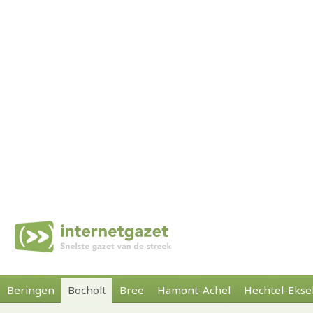
Beringen
Bocholt
Bree
Hamont-Achel
Hechtel-Ekse