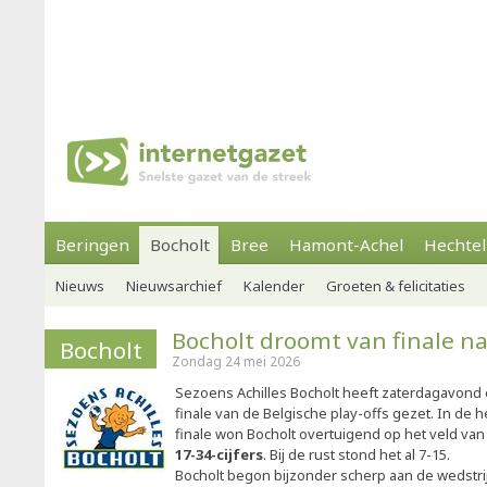
Beringen
Bocholt
Bree
Hamont-Achel
Hechtel
Nieuws
Nieuwsarchief
Kalender
Groeten & felicitaties
Bocholt droomt van finale n
Bocholt
Zondag 24 mei 2026
Sezoens Achilles Bocholt heeft zaterdagavond e
finale van de Belgische play-offs gezet. In de 
finale won Bocholt overtuigend op het veld va
17-34-cijfers
. Bij de rust stond het al 7-15.
Bocholt begon bijzonder scherp aan de wedstr