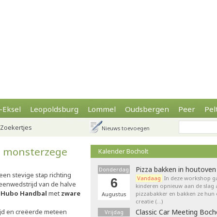
-Eksel
Leopoldsburg
Lommel
Oudsbergen
Peer
Pel
Zoekertjes
Nieuws toevoegen
a monsterzege
Kalender Bocholt
Pizza bakken in houtoven
Donderdag
en stevige stap richting
Vandaag
In deze workshop g
6
heenwedstrijd van de halve
kinderen opnieuw aan de slag 
n
Hubo Handbal
met
zware
pizzabakker en bakken ze hun 
Augustus
creatie (…)
ijd en creëerde meteen
Classic Car Meeting Boch
Vrijdag