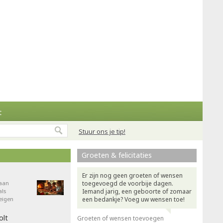
t
Stuur ons je tip!
Groeten & felicitaties
Er zijn nog geen groeten of wensen
aan
toegevoegd de voorbije dagen.
als
Iemand jarig, een geboorte of zomaar
eigen
een bedankje? Voeg uw wensen toe!
olt
Groeten of wensen toevoegen