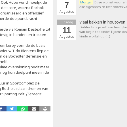
r. Ook Hubo vond moeilijk de
Morgen
Bijeenkomst voor all
7
Alle eigenaars en liefhebbers 
 de score, waarna Bocholt
Augustus
eorganiseerd en offensief
ierde doelpunt bracht
Vlaai bakken in houtoven
Dinsdag
Ontdek hoe je zelf een heerlijk
11
erde via Romain Destexhe tot
van begin tot einde! Tijdens de
stevig in handen en trokken
kinderworkshop (…)
Augustus
Clem Leroy vormde de basis
pnieuw Tido Bierkens liep de
en de Bocholter defensie en
elft.
ruime overwinning nooit meer
n nog hun doelpunt mee in de
uur in Sportcomplex De
 Bocholt stilaan dromen van
 Sporting Pelt.
(Sezoens