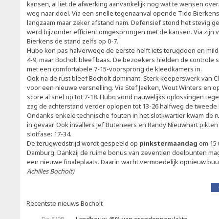
kansen, al liet de afwerking aanvankelijk nog wat te wensen ove
weg naar doel. Via een snelle tegenaanval opende Tido Bierkens
langzaam maar zeker afstand nam. Defensief stond het stevig g
werd bijzonder efficiënt omgesprongen met de kansen. Via zijn v
Bierkens de stand zelfs op 0-7.
Hubo kon pas halverwege de eerste helft iets terugdoen en mild
4-9, maar Bocholt bleef baas. De bezoekers hielden de controle 
met een comfortabele 7-15-voorsprong de kleedkamers in.
Ook na de rust bleef Bocholt dominant. Sterk keeperswerk van 
voor een nieuwe versnelling. Via Stef Jaeken, Wout Winters en o
score al snel op tot 7-18. Hubo vond nauwelijks oplossingen teg
zag de achterstand verder oplopen tot 13-26 halfweg de tweede h
Ondanks enkele technische fouten in het slotkwartier kwam de 
in gevaar. Ook invallers Jef Buteneers en Randy Nieuwhart pikte
slotfase: 17-34.
De terugwedstrijd wordt gespeeld op
pinkstermaandag
om 15 
Damburg. Dankzij de ruime bonus van zeventien doelpunten mag
een nieuwe finaleplaats. Daarin wacht vermoedelijk opnieuw buur
Achilles Bocholt)
Recentste nieuws Bocholt