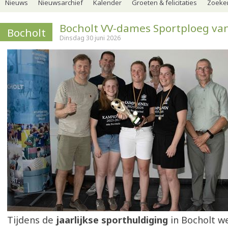
Nieuws
Nieuwsarchief
Kalender
Groeten & felicitaties
Zoeker
Bocholt VV-dames Sportploeg van
Bocholt
Dinsdag 30 juni 2026
Tijdens de
jaarlijkse sporthuldiging
in Bocholt w