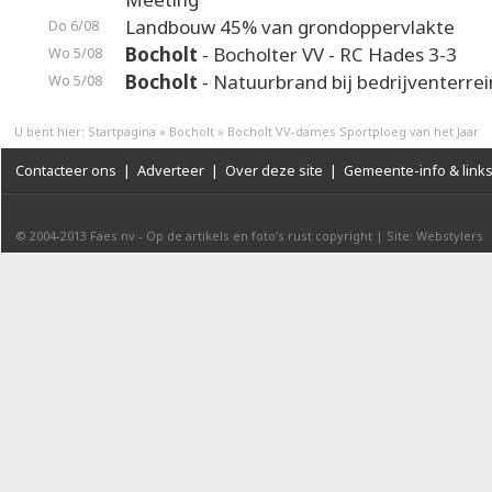
Landbouw 45% van grondoppervlakte
Do 6/08
Bocholt
- Bocholter VV - RC Hades 3-3
Wo 5/08
Bocholt
- Natuurbrand bij bedrijventerrei
Wo 5/08
U bent hier:
Startpagina
»
Bocholt
»
Bocholt VV-dames Sportploeg van het Jaar
Contacteer ons
|
Adverteer
|
Over deze site
|
Gemeente-info & link
© 2004-2013
Faes nv
-
Op de artikels en foto’s rust copyright
|
Site: Webstylers