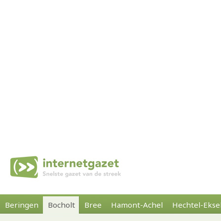
Beringen
Bocholt
Bree
Hamont-Achel
Hechtel-Ekse