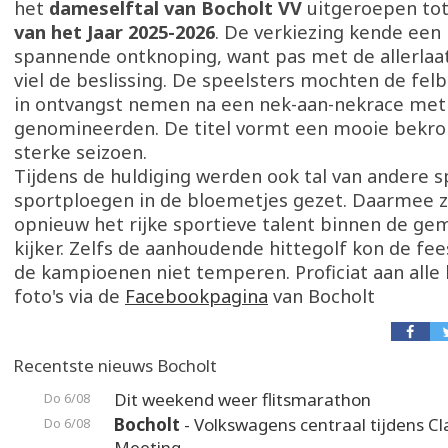
het
dameselftal van Bocholt VV
uitgeroepen to
van het Jaar 2025-2026
. De verkiezing kende een
spannende ontknoping, want pas met de allerla
viel de beslissing. De speelsters mochten de fel
in ontvangst nemen na een nek-aan-nekrace met
genomineerden. De titel vormt een mooie bekro
sterke seizoen.
Tijdens de huldiging werden ook tal van andere s
sportploegen in de bloemetjes gezet. Daarmee z
opnieuw het rijke sportieve talent binnen de ge
kijker. Zelfs de aanhoudende hittegolf kon de fe
de kampioenen niet temperen. Proficiat aan alle
foto's via de
Facebookpagina
van Bocholt
Recentste nieuws Bocholt
Dit weekend weer flitsmarathon
Do 6/08
Bocholt
- Volkswagens centraal tijdens Cl
Do 6/08
Meeting