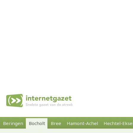
Beringen
Bocholt
Bree
Hamont-Achel
Hechtel-Ekse