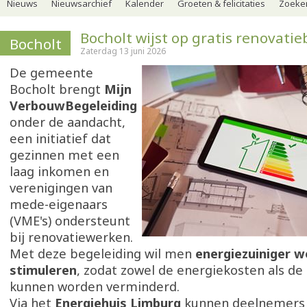
Nieuws
Nieuwsarchief
Kalender
Groeten & felicitaties
Zoeker
Bocholt wijst op gratis renovati
Bocholt
Zaterdag 13 juni 2026
De gemeente
Bocholt brengt
Mijn
VerbouwBegeleiding
onder de aandacht,
een initiatief dat
gezinnen met een
laag inkomen en
verenigingen van
mede-eigenaars
(VME's) ondersteunt
bij renovatiewerken.
Met deze begeleiding wil men
energiezuiniger 
stimuleren
, zodat zowel de energiekosten als de
kunnen worden verminderd.
Via het
Energiehuis Limburg
kunnen deelnemers