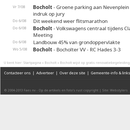
Bocholt
- Groene parking aan Nevenplei
Vr 7/08
indruk op jury
Dit weekend weer flitsmarathon
Do 6/08
Bocholt
- Volkswagens centraal tijdens Cl
Do 6/08
Meeting
Landbouw 45% van grondoppervlakte
Do 6/08
Bocholt
- Bocholter VV - RC Hades 3-3
Wo 5/08
U bent hier:
Startpagina
»
Bocholt
»
Bocholt wijst op gratis renovatiebegeleiding
Contacteer ons
|
Adverteer
|
Over deze site
|
Gemeente-info & link
© 2004-2013
Faes nv
-
Op de artikels en foto’s rust copyright
|
Site: Webstylers