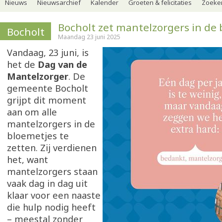
Nieuws
Nieuwsarchief
Kalender
Groeten & felicitaties
Zoeker
Bocholt zet mantelzorgers in de
Bocholt
Maandag 23 juni 2025
Vandaag, 23 juni, is
het de
Dag van de
Mantelzorger
. De
gemeente Bocholt
grijpt dit moment
aan om alle
mantelzorgers in de
bloemetjes te
zetten. Zij verdienen
het, want
mantelzorgers staan
vaak dag in dag uit
klaar voor een naaste
die hulp nodig heeft
– meestal zonder