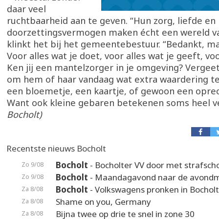
daar veel
ruchtbaarheid aan te geven. “Hun zorg, liefde en
doorzettingsvermogen maken écht een wereld van
klinkt het bij het gemeentebestuur. “Bedankt, m
Voor alles wat je doet, voor alles wat je geeft, vo
Ken jij een mantelzorger in je omgeving? Vergeet
om hem of haar vandaag wat extra waardering t
een bloemetje, een kaartje, of gewoon een oprec
Want ook kleine gebaren betekenen soms heel v
Bocholt)
Recentste nieuws Bocholt
Bocholt
- Bocholter VV door met strafsc
Zo 9/08
Bocholt
- Maandagavond naar de avond
Zo 9/08
Bocholt
- Volkswagens pronken in Bocholt
Za 8/08
Shame on you, Germany
Za 8/08
Bijna twee op drie te snel in zone 30
Za 8/08