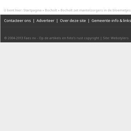
U bent hier:
Startpagina
»
Bocholt
»
Bocholt zet mantelzorgers in de bloemetjes
Contacteer ons
|
Adverteer
|
Over deze site
|
Gemeente-info & link
© 2004-2013
Faes nv
-
Op de artikels en foto’s rust copyright
|
Site: Webstylers