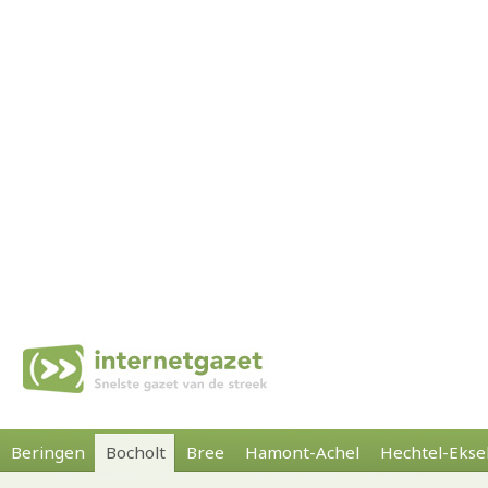
Beringen
Bocholt
Bree
Hamont-Achel
Hechtel-Ekse