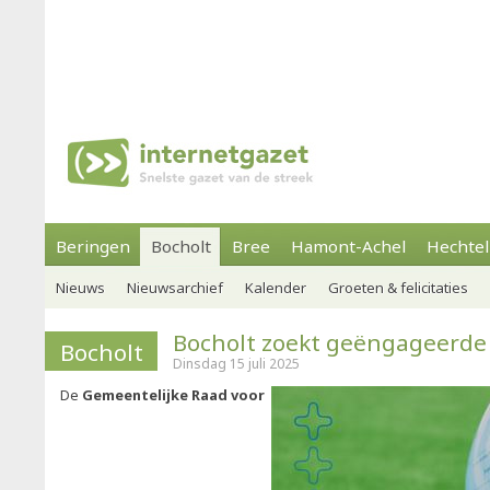
Beringen
Bocholt
Bree
Hamont-Achel
Hechtel
Nieuws
Nieuwsarchief
Kalender
Groeten & felicitaties
Bocholt zoekt geëngageerde
Bocholt
Dinsdag 15 juli 2025
De
Gemeentelijke Raad voor