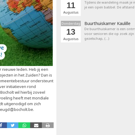
Tijdens de wandeling maak je m
11
je een open babbel. De afstand
Augustus
Buurthuiskamer Kaulille
Donderdag
De buurthuiskamer is een ontm
13
voor senioren die op zoek zijn
gezelschap, (…)
Augustus
r nieuwe leden. Heb jij een
ojecten in het Zuiden? Dan is
gemeentebestuur ondersteunt
er initiatieven rond
Bocholt wil hierbij zoveel
oeling heeft met mondiale
dt uitgenodigd om zich
 jeugd
bocholt.be.