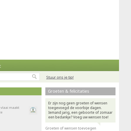
t
Stuur ons je tip!
Groeten & felicitaties
Er zijn nog geen groeten of wensen
e vlaai maakt
toegevoegd de voorbije dagen.
ze
Iemand jarig, een geboorte of zomaar
een bedankje? Voeg uw wensen toe!
Groeten of wensen toevoegen