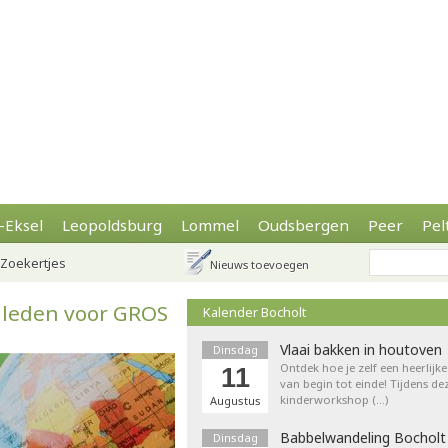
-Eksel
Leopoldsburg
Lommel
Oudsbergen
Peer
Pel
Zoekertjes
Nieuws toevoegen
 leden voor GROS
Kalender Bocholt
Vlaai bakken in houtoven
Dinsdag
Ontdek hoe je zelf een heerlijk
11
van begin tot einde! Tijdens de
kinderworkshop (…)
Augustus
Babbelwandeling Bocholt
Dinsdag