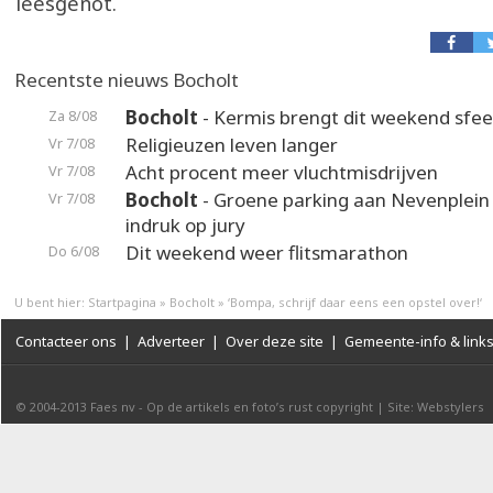
leesgenot.
Recentste nieuws Bocholt
Bocholt
- Kermis brengt dit weekend sfeer
Za 8/08
Religieuzen leven langer
Vr 7/08
Acht procent meer vluchtmisdrijven
Vr 7/08
Bocholt
- Groene parking aan Nevenplei
Vr 7/08
indruk op jury
Dit weekend weer flitsmarathon
Do 6/08
U bent hier:
Startpagina
»
Bocholt
»
‘Bompa, schrijf daar eens een opstel over!‘
Contacteer ons
|
Adverteer
|
Over deze site
|
Gemeente-info & link
© 2004-2013
Faes nv
-
Op de artikels en foto’s rust copyright
|
Site: Webstylers