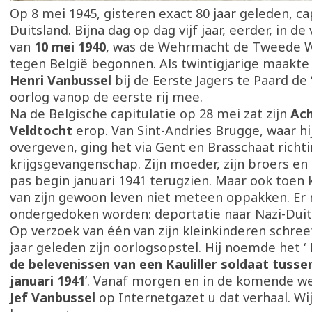
Op 8 mei 1945, gisteren exact 80 jaar geleden, ca
Duitsland. Bijna dag op dag vijf jaar, eerder, in d
van
10 mei 1940
, was de Wehrmacht de Tweede 
tegen België begonnen. Als twintigjarige maakt
Henri Vanbussel
bij de Eerste Jagers te Paard de ‘
oorlog vanop de eerste rij mee.
Na de Belgische capitulatie op 28 mei zat zijn
Ach
Veldtocht
erop. Van Sint-Andries Brugge, waar hi
overgeven, ging het via Gent en Brasschaat richt
krijgsgevangenschap. Zijn moeder, zijn broers en 
pas begin januari 1941 terugzien. Maar ook toen 
van zijn gewoon leven niet meteen oppakken. Er
ondergedoken worden: deportatie naar Nazi-Duit
Op verzoek van één van zijn kleinkinderen schree
jaar geleden zijn oorlogsopstel. Hij noemde het ‘
de belevenissen van een Kauliller soldaat tusse
januari 1941
’. Vanaf morgen en in de komende w
Jef Vanbussel
op Internetgazet u dat verhaal. Wi