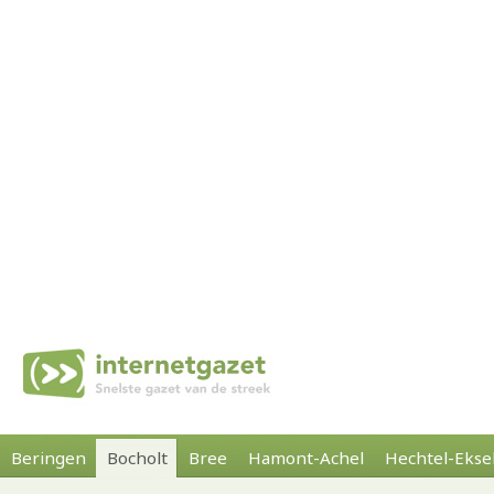
Beringen
Bocholt
Bree
Hamont-Achel
Hechtel-Ekse