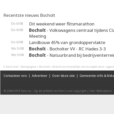
Recentste nieuws Bocholt
Dit weekend weer flitsmarathon
Do 6/08
Bocholt
- Volkswagens centraal tijdens Cl
Do 6/08
Meeting
Landbouw 45% van grondoppervlakte
Do 6/08
Bocholt
- Bocholter VV - RC Hades 3-3
Wo 5/08
Bocholt
- Natuurbrand bij bedrijventerrei
Wo 5/08
U bent hier:
Startpagina
»
Bocholt
»
Brand vermoedelijk veroorzaakt door sigare
Contacteer ons
|
Adverteer
|
Over deze site
|
Gemeente-info & link
© 2004-2013
Faes nv
-
Op de artikels en foto’s rust copyright
|
Site: Webstylers