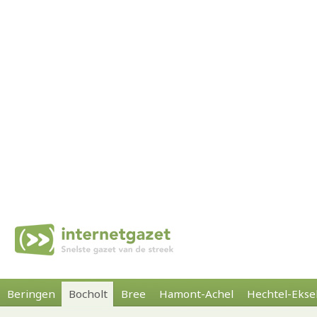
Beringen
Bocholt
Bree
Hamont-Achel
Hechtel-Ekse