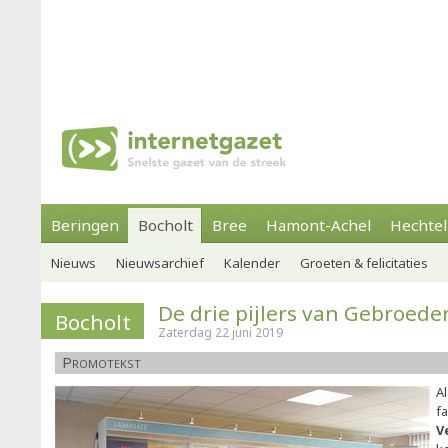
Beringen
Bocholt
Bree
Hamont-Achel
Hechtel
Nieuws
Nieuwsarchief
Kalender
Groeten & felicitaties
De drie pijlers van Gebroede
Bocholt
Zaterdag 22 juni 2019
Promotekst
Al
fa
V