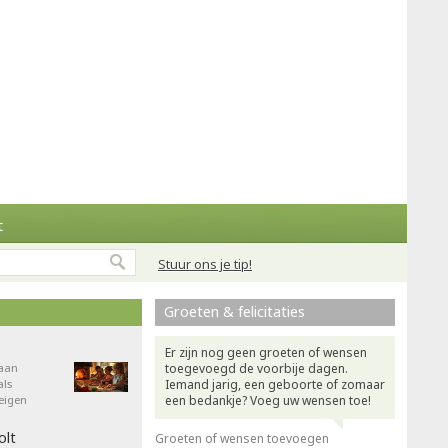
t
Stuur ons je tip!
Groeten & felicitaties
Er zijn nog geen groeten of wensen
aan
toegevoegd de voorbije dagen.
als
Iemand jarig, een geboorte of zomaar
eigen
een bedankje? Voeg uw wensen toe!
olt
Groeten of wensen toevoegen