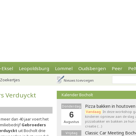
-Eksel
Leopoldsburg
Lommel
Oudsbergen
Peer
Pel
Zoekertjes
Nieuws toevoegen
rs Verduyckt
Kalender Bocholt
Pizza bakken in houtoven
Donderdag
Vandaag
In deze workshop g
6
kinderen opnieuw aan de slag 
 meer dan 40 jaar voert het
pizzabakker en bakken ze hun 
Augustus
miliebedrijf
Gebroeders
creatie (…)
erduyckt
uit Bocholt drie
Classic Car Meeting Boch
Vrijdag