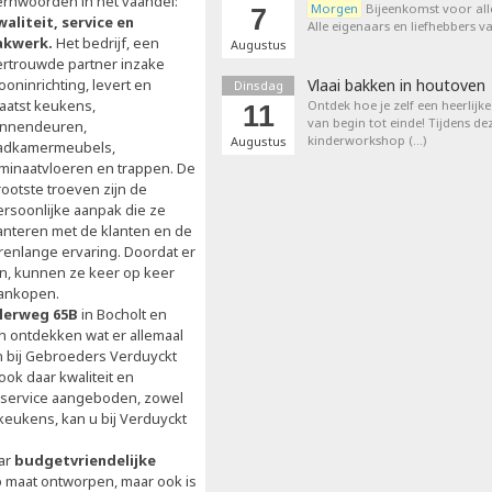
ernwoorden in het vaandel:
Morgen
Bijeenkomst voor all
7
waliteit, service en
Alle eigenaars en liefhebbers 
akwerk.
Het bedrijf, een
Augustus
ertrouwde partner inzake
oninrichting, levert en
Vlaai bakken in houtoven
Dinsdag
laatst keukens,
Ontdek hoe je zelf een heerlijk
11
van begin tot einde! Tijdens de
innendeuren,
kinderworkshop (…)
Augustus
adkamermeubels,
aminaatvloeren en trappen. De
rootste troeven zijn de
ersoonlijke aanpak die ze
anteren met de klanten en de
arenlange ervaring. Doordat er
, kunnen ze keer op keer
aankopen.
llerweg 65B
in Bocholt en
n ontdekken wat er allemaal
 bij Gebroeders Verduyckt
ok daar kwaliteit en
e service aangeboden, zowel
keukens, kan u bij Verduyckt
aar
budgetvriendelijke
p maat ontworpen, maar ook is