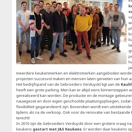
k
k
v
v
wo
p
b
b
l
g
p
h
j
meerdere keukenmerken en elektromerken aangeboden worden
projecten succesvol maken en mensen laten genieten van hun 
Het bedrijfspand van de Gebroeders Verduyckt ligt aan de
Kauli
heeft een grote parking. Men kan er altijd eens binnenstappen e
gerealiseerd kan worden. De productie en de montage gebeuren
nauwgezet en door eigen geschoolde plaatsingsploegen, zodat o
flexibiliteit gegarandeerd zijn. Bovendien wordt een uitstekend
tijdens als na de verkoop. Ook voor de renovatie van bestaande 
terecht!
In 2010 zijn de Gebroeders Verduyckt door een grotere vraag n
keukens
gestart met J&S Keukens
. Er worden daar keukens o