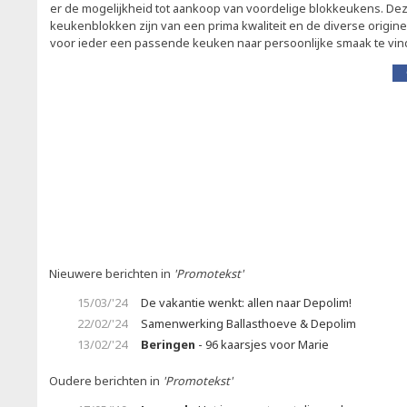
er de mogelijkheid tot aankoop van voordelige blokkeukens. Dez
keukenblokken zijn van een prima kwaliteit en de diverse origi
voor ieder een passende keuken naar persoonlijke smaak te vind
Nieuwere berichten in
'Promotekst'
15/03/'24
De vakantie wenkt: allen naar Depolim!
22/02/'24
Samenwerking Ballasthoeve & Depolim
13/02/'24
Beringen
- 96 kaarsjes voor Marie
Oudere berichten in
'Promotekst'