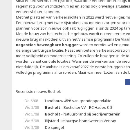
smal en telt slechts één rijstrook, waardoor verkeer beurtelings
regelmatig voor wachttijden, files en soms ook onveilige situatie
verkeerslichten stonden.
Met het plaatsen van verkeerslichten in 2022 werd het veiliger, ma
Een nieuwe brug met twee rijstroken zou moeten zorgen voor ee
plannen voor zo’n nieuwe ophaalbrug liggen al sinds 2024 op taf
Met de bouw van het technische gebouw wordt nu een eerste vo
nieuwe brug maakt deel uit van het Vlaamse programma De Vlaa
negentien beweegbare bruggen
worden vernieuwd en gemoder
de enige Limburgse locatie. Naast een betere verkeersdoorstrom
meer veiligheid en modernisering. Zo zullen de bruggen in de 
worden vanuit centrale locaties. Wanneer de werken aan de nieuw
niet duidelijk. De ambitie is om vanaf 2027 de eerste bruggen aa
volledige programma af te ronden. Maar wanneer Lozen aan de be
Recentste nieuws Bocholt
Do 6/08
Landbouw 45% van grondoppervlakte
Wo 5/08
Bocholt
- Bocholter VV - RC Hades 3-3
Wo 5/08
Bocholt
- Natuurbrand bij bedrijventerrein
Wo 5/08
Bijstand Limburgse brandweer in Venray
Wo 5/08
De spiegel