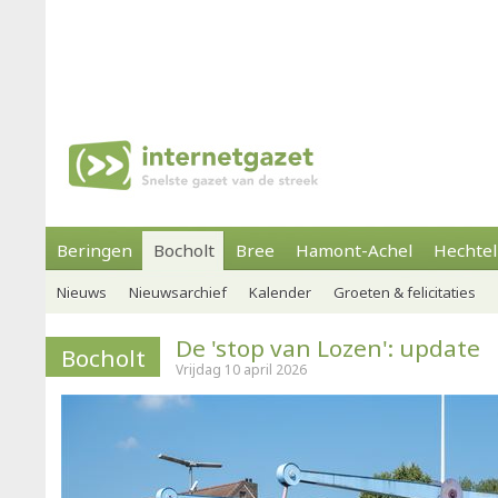
Beringen
Bocholt
Bree
Hamont-Achel
Hechtel
Nieuws
Nieuwsarchief
Kalender
Groeten & felicitaties
De 'stop van Lozen': update
Bocholt
Vrijdag 10 april 2026