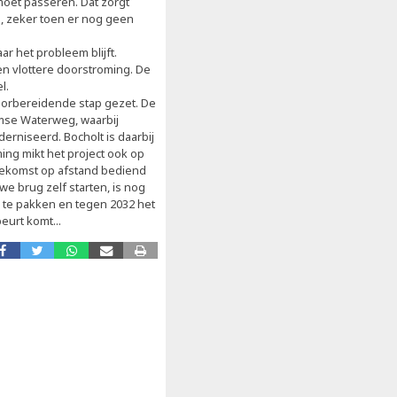
 moet passeren. Dat zorgt
s, zeker toen er nog geen
ar het probleem blijft.
n vlottere doorstroming. De
el.
orbereidende stap gezet. De
mse Waterweg, waarbij
niseerd. Bocholt is daarbij
ing mikt het project ook op
toekomst op afstand bediend
e brug zelf starten, is nog
n te pakken en tegen 2032 het
urt komt...