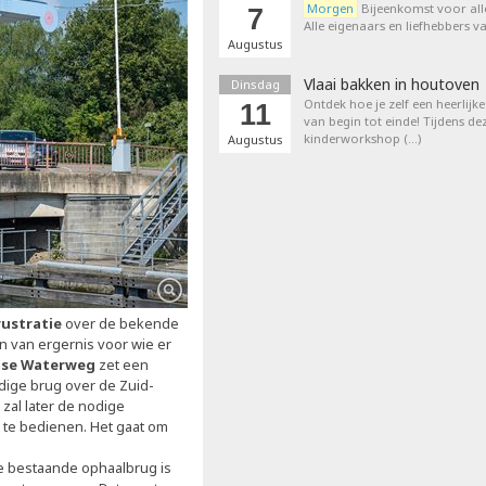
Morgen
Bijeenkomst voor all
7
Alle eigenaars en liefhebbers 
Augustus
Vlaai bakken in houtoven
Dinsdag
Ontdek hoe je zelf een heerlijk
11
van begin tot einde! Tijdens de
kinderworkshop (…)
Augustus
rustratie
over de bekende
on van ergernis voor wie er
mse Waterweg
zet een
dige brug over de Zuid-
t zal later de nodige
t te bedienen. Het gaat om
De bestaande ophaalbrug is