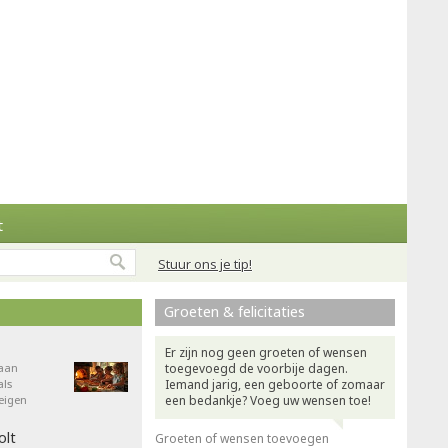
t
Stuur ons je tip!
Groeten & felicitaties
Er zijn nog geen groeten of wensen
aan
toegevoegd de voorbije dagen.
als
Iemand jarig, een geboorte of zomaar
eigen
een bedankje? Voeg uw wensen toe!
olt
Groeten of wensen toevoegen