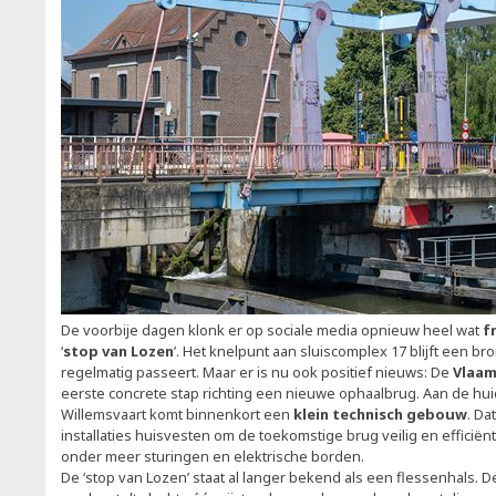
De voorbije dagen klonk er op sociale media opnieuw heel wat
f
‘
stop van Lozen
’. Het knelpunt aan sluiscomplex 17 blijft een br
regelmatig passeert. Maar er is nu ook positief nieuws: De
Vlaa
eerste concrete stap richting een nieuwe ophaalbrug. Aan de hui
Willemsvaart komt binnenkort een
klein technisch gebouw
. Da
installaties huisvesten om de toekomstige brug veilig en efficiën
onder meer sturingen en elektrische borden.
De ‘stop van Lozen’ staat al langer bekend als een flessenhals. 