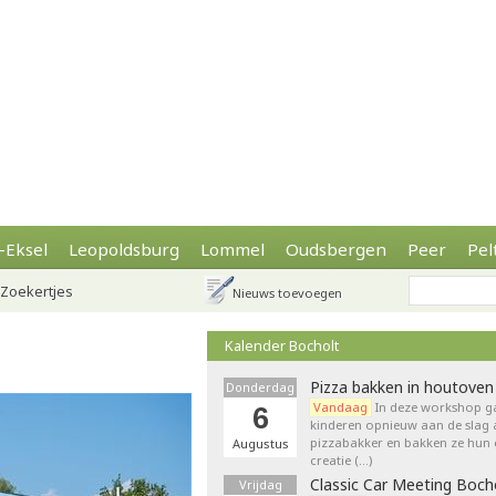
-Eksel
Leopoldsburg
Lommel
Oudsbergen
Peer
Pel
Zoekertjes
Nieuws toevoegen
Kalender Bocholt
Pizza bakken in houtoven
Donderdag
Vandaag
In deze workshop g
6
kinderen opnieuw aan de slag 
pizzabakker en bakken ze hun 
Augustus
creatie (…)
Classic Car Meeting Boch
Vrijdag