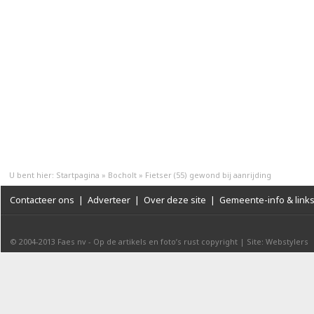
U bent hier:
Startpagina
»
Bocholt
»
Fietser (55) gewond bij aanrijding
Contacteer ons
|
Adverteer
|
Over deze site
|
Gemeente-info & link
© 2004-2013
Faes nv
-
Op de artikels en foto’s rust copyright
|
Site: Webstylers