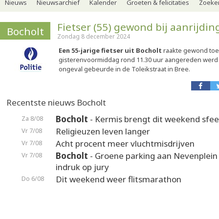
Nieuws
Nieuwsarchief
Kalender
Groeten & felicitaties
Zoeker
Fietser (55) gewond bij aanrijdin
Bocholt
Zondag 8 december 2024
Een 55-jarige fietser uit Bocholt
raakte gewond toen
gisterenvoormiddag rond 11.30 uur aangereden werd 
ongeval gebeurde in de Toleikstraat in Bree.
Recentste nieuws Bocholt
Bocholt
- Kermis brengt dit weekend sfeer
Za 8/08
Religieuzen leven langer
Vr 7/08
Acht procent meer vluchtmisdrijven
Vr 7/08
Bocholt
- Groene parking aan Nevenplei
Vr 7/08
indruk op jury
Dit weekend weer flitsmarathon
Do 6/08