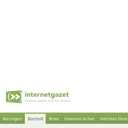
Beringen
Bocholt
Bree
Hamont-Achel
Hechtel-Ekse