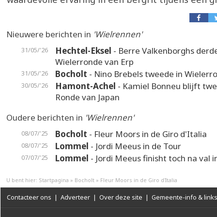
Nieuwere berichten in
'Wielrennen'
Hechtel-Eksel
- Berre Valkenborghs derde
31/05/'26
Wielerronde van Erp
Bocholt
- Nino Brebels tweede in Wielerr
31/05/'26
Hamont-Achel
- Kamiel Bonneu blijft twe
30/05/'26
Ronde van Japan
Oudere berichten in
'Wielrennen'
Bocholt
- Fleur Moors in de Giro d'Italia
08/07/'25
Lommel
- Jordi Meeus in de Tour
08/07/'25
Lommel
- Jordi Meeus finisht toch na val 
07/07/'25
U bent hier:
Startpagina
»
Bocholt
»
Fleur Moors in de Giro d'Italia
Contacteer ons
|
Adverteer
|
Over deze site
|
Gemeente-info & link