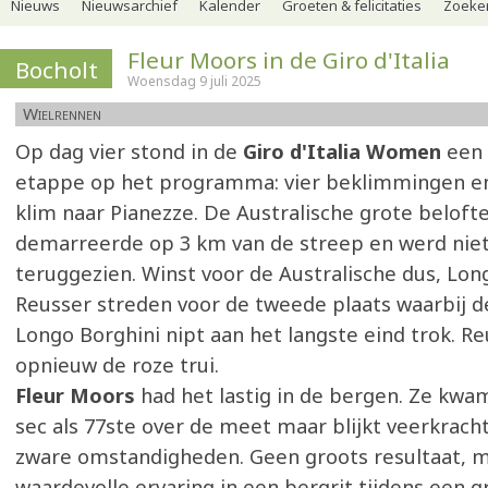
Nieuws
Nieuwsarchief
Kalender
Groeten & felicitaties
Zoeker
Fleur Moors in de Giro d'Italia
Bocholt
Woensdag 9 juli 2025
Wielrennen
Op dag vier stond in de
Giro d'Italia Women
een 
etappe op het programma: vier beklimmingen e
klim naar Pianezze. De Australische grote beloft
demarreerde op 3 km van de streep en werd nie
teruggezien. Winst voor de Australische dus, Lon
Reusser streden voor de tweede plaats waarbij de
Longo Borghini nipt aan het langste eind trok. R
opnieuw de roze trui.
Fleur Moors
had het lastig in de bergen. Ze kwa
sec als 77ste over de meet maar blijkt veerkracht
zware omstandigheden. Geen groots resultaat, m
waardevolle ervaring in een bergrit tijdens een g