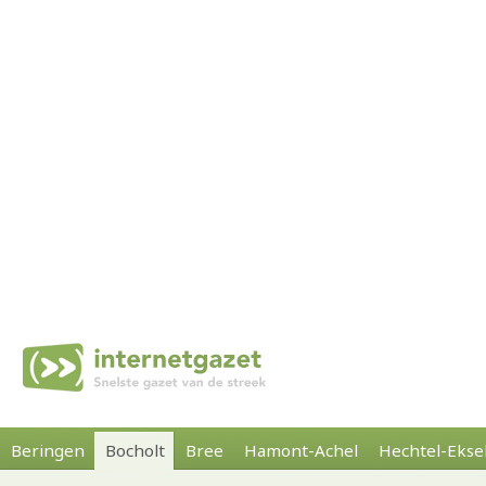
Beringen
Bocholt
Bree
Hamont-Achel
Hechtel-Ekse