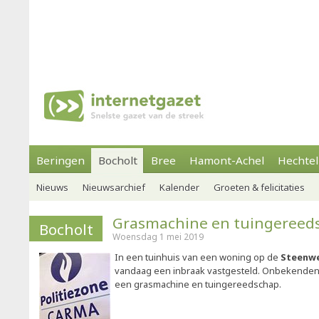
Beringen
Bocholt
Bree
Hamont-Achel
Hechtel
Nieuws
Nieuwsarchief
Kalender
Groeten & felicitaties
Grasmachine en tuingereed
Bocholt
Woensdag 1 mei 2019
In een tuinhuis van een woning op de
Steenwe
vandaag een inbraak vastgesteld. Onbekenden 
een grasmachine en tuingereedschap.