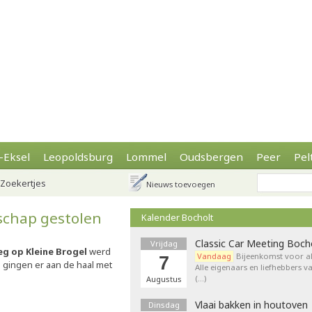
-Eksel
Leopoldsburg
Lommel
Oudsbergen
Peer
Pel
Zoekertjes
Nieuws toevoegen
schap gestolen
Kalender Bocholt
Classic Car Meeting Boch
Vrijdag
g op Kleine Brogel
werd
Vandaag
Bijeenkomst voor al
7
gingen er aan de haal met
Alle eigenaars en liefhebbers v
(…)
Augustus
Vlaai bakken in houtoven
Dinsdag