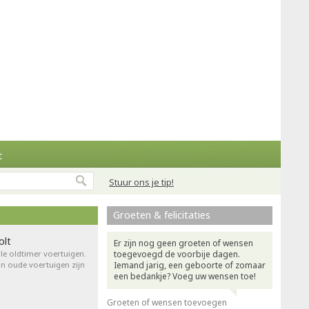
t
Stuur ons je tip!
Groeten & felicitaties
olt
Er zijn nog geen groeten of wensen
le oldtimer voertuigen.
toegevoegd de voorbije dagen.
an oude voertuigen zijn
Iemand jarig, een geboorte of zomaar
een bedankje? Voeg uw wensen toe!
Groeten of wensen toevoegen