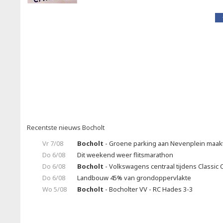
Recentste nieuws Bocholt
Vr 7/08
Bocholt
- Groene parking aan Nevenplein maakt
Do 6/08
Dit weekend weer flitsmarathon
Do 6/08
Bocholt
- Volkswagens centraal tijdens Classic 
Do 6/08
Landbouw 45% van grondoppervlakte
Wo 5/08
Bocholt
- Bocholter VV - RC Hades 3-3