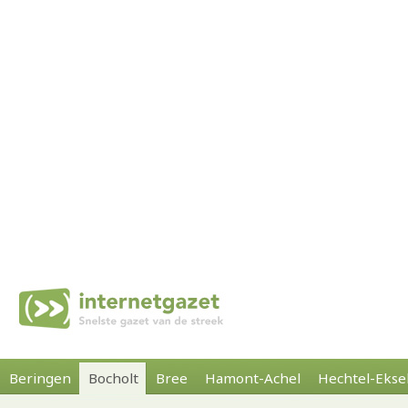
Beringen
Bocholt
Bree
Hamont-Achel
Hechtel-Ekse