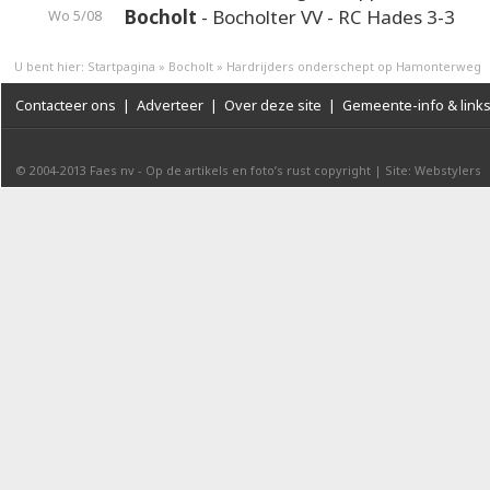
Bocholt
- Bocholter VV - RC Hades 3-3
Wo 5/08
U bent hier:
Startpagina
»
Bocholt
»
Hardrijders onderschept op Hamonterweg
Contacteer ons
|
Adverteer
|
Over deze site
|
Gemeente-info & link
© 2004-2013
Faes nv
-
Op de artikels en foto’s rust copyright
|
Site: Webstylers