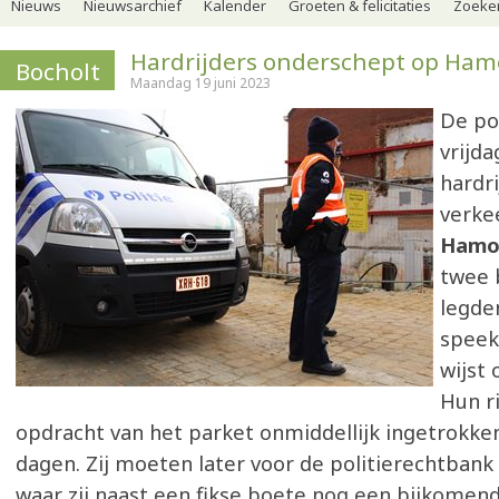
Nieuws
Nieuwsarchief
Kalender
Groeten & felicitaties
Zoeker
Hardrijders onderschept op Ha
Bocholt
Maandag 19 juni 2023
De pol
vrijd
hardri
verke
Hamo
twee 
legde
speek
wijst
Hun ri
opdracht van het parket onmiddellijk ingetrokken
dagen. Zij moeten later voor de politierechtbank
waar zij naast een fikse boete nog een bijkomend