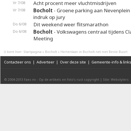
Acht procent meer vluchtmisdrijven
Vr 7/08
Bocholt
- Groene parking aan Nevenplei
Vr 7/08
indruk op jury
Dit weekend weer flitsmarathon
Do 6/08
Bocholt
- Volkswagens centraal tijdens Cl
Do 6/08
Meeting
U bent hier:
Startpagina
»
Bocholt
»
Hertenlaan in Bocholt net niet Beste Buurt
Contacteer ons
|
Adverteer
|
Over deze site
|
Gemeente-info & link
© 2004-2013
Faes nv
-
Op de artikels en foto’s rust copyright
|
Site: Webstylers