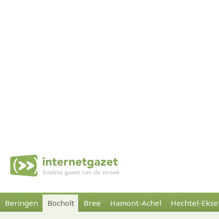
Beringen
Bocholt
Bree
Hamont-Achel
Hechtel-Ekse