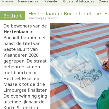
Nieuws
Nieuwsarchief
Kalender
Groeten & felicitaties
Zoeker
Hertenlaan in Bocholt net niet B
Bocholt
Maandag 1 juni 2026
De bewoners van de
Hertenlaan
in
Bocholt hebben net
naast de titel van
Beste Buurt van
Vlaanderen 2026
gegrepen. De straat
behoorde samen
met buurten uit
Hechtel-Eksel en
Maaseik tot de drie
Limburgse finalisten.
De overwinning ging
uiteindelijk naar de
Korte Streekt in