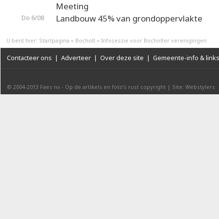
Meeting
Landbouw 45% van grondoppervlakte
Do 6/08
U bent hier:
Startpagina
»
Bocholt
»
Infosessie voor Bocholter verenigingen
Contacteer ons
|
Adverteer
|
Over deze site
|
Gemeente-info & link
© 2004-2013
Faes nv
-
Op de artikels en foto’s rust copyright
|
Site: Webstylers