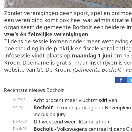
Zonder verenigingen geen sport, spel en ontmoet
een vereniging komt ook heel wat administratie 
organiseert de gemeente Bocholt een heldere
in
vzw’s én feitelijke verenigingen
.
Tijdens de sessie komen onder meer wetgeving e
boekhouding in de praktijk en fiscale verplichtin
infosessie vindt plaats op
maandag 1 juni
om 19.
Kroon. Deelname is gratis, maar inschrijven is ver
website van GC De Kroon
.
(Gemeente Bocholt - Fo
Recentste nieuws Bocholt
Acht procent meer vluchtmisdrijven
Vr 7/08
Bocholt
- Groene parking aan Nevenplei
Vr 7/08
indruk op jury
Dit weekend weer flitsmarathon
Do 6/08
Bocholt
- Volkswagens centraal tijdens Cl
Do 6/08