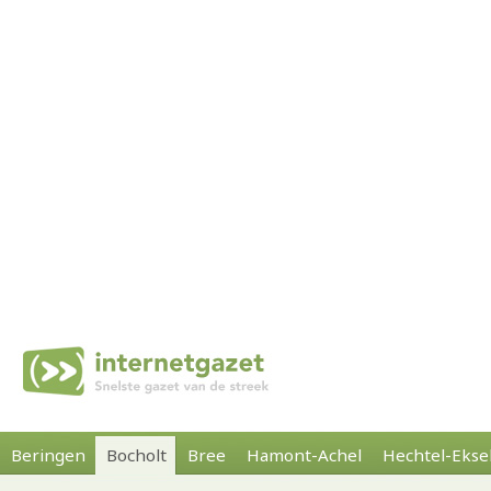
Beringen
Bocholt
Bree
Hamont-Achel
Hechtel-Ekse