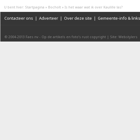
U bent hier:
Startpagina
»
Bocholt
»
Is het waar wat ik over Kaulille las?
Contacteer ons
|
Adverteer
|
Over deze site
|
Gemeente-info & link
© 2004-2013
Faes nv
-
Op de artikels en foto’s rust copyright
|
Site: Webstylers