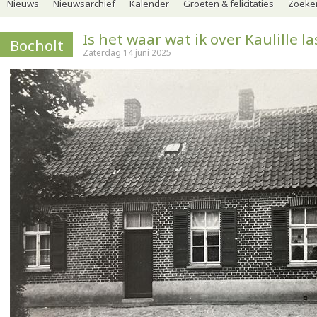
Nieuws
Nieuwsarchief
Kalender
Groeten & felicitaties
Zoeker
Is het waar wat ik over Kaulille la
Bocholt
Zaterdag 14 juni 2025