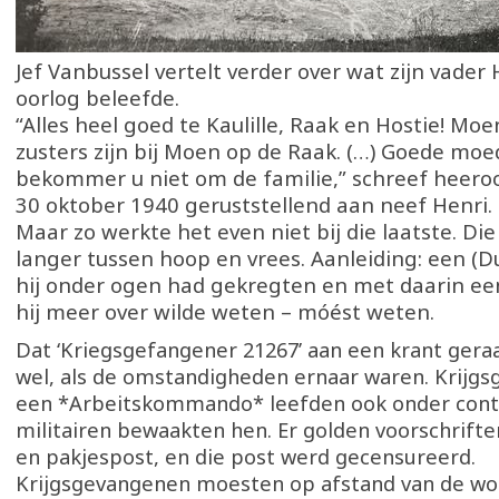
Jef Vanbussel vertelt verder over wat zijn vader 
oorlog beleefde.
“Alles heel goed te Kaulille, Raak en Hostie! Moe
zusters zijn bij Moen op de Raak. (…) Goede moe
bekommer u niet om de familie,” schreef heer
30 oktober 1940 geruststellend aan neef Henri.
Maar zo werkte het even niet bij die laatste. Die
langer tussen hoop en vrees. Aanleiding: een (Du
hij onder ogen had gekregten en met daarin ee
hij meer over wilde weten – móést weten.
Dat ‘Kriegsgefangener 21267’ aan een krant gera
wel, als de omstandigheden ernaar waren. Krijg
een *Arbeitskommando* leefden ook onder cont
militairen bewaakten hen. Er golden voorschrifte
en pakjespost, en die post werd gecensureerd.
Krijgsgevangenen moesten op afstand van de wo