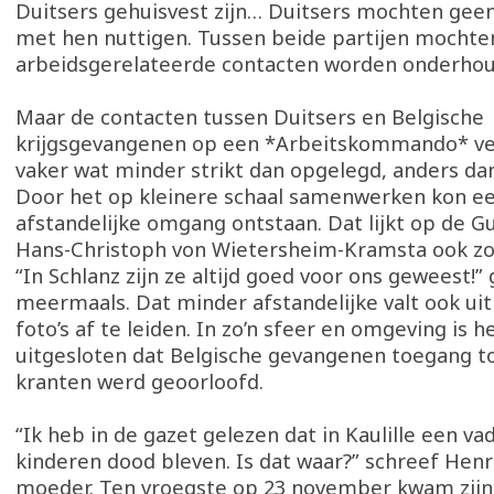
Duitsers gehuisvest zijn… Duitsers mochten gee
met hen nuttigen. Tussen beide partijen mochte
arbeidsgerelateerde contacten worden onderho
Maar de contacten tussen Duitsers en Belgische
krijgsgevangenen op een *Arbeitskommando* ve
vaker wat minder strikt dan opgelegd, anders dan
Door het op kleinere schaal samenwerken kon e
afstandelijke omgang ontstaan. Dat lijkt op de G
Hans-Christoph von Wietersheim-Kramsta ook zo 
“In Schlanz zijn ze altijd goed voor ons geweest!”
meermaals. Dat minder afstandelijke valt ook ui
foto’s af te leiden. In zo’n sfeer en omgeving is h
uitgesloten dat Belgische gevangenen toegang t
kranten werd geoorloofd.
“Ik heb in de gazet gelezen dat in Kaulille een va
kinderen dood bleven. Is dat waar?” schreef Henri
moeder. Ten vroegste op 23 november kwam zijn 