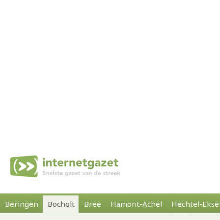
Beringen
Bocholt
Bree
Hamont-Achel
Hechtel-Ekse