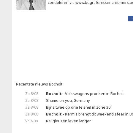
condoleren via www.begrafenissencreemers.b
Recentste nieuws Bocholt
Za 8/08
Bocholt
- Volkswagens pronken in Bocholt
Za 8/08
Shame on you, Germany
Za 8/08
Bijna twee op drie te snel in zone 30
Za 8/08
Bocholt
- Kermis brengt dit weekend sfeer in B
Vr 7/08
Religieuzen leven langer