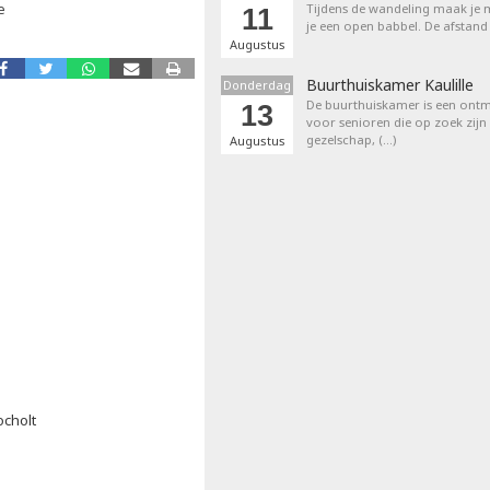
e
Tijdens de wandeling maak je m
11
je een open babbel. De afstand
Augustus
Buurthuiskamer Kaulille
Donderdag
De buurthuiskamer is een ontm
13
voor senioren die op zoek zijn
gezelschap, (…)
Augustus
ocholt