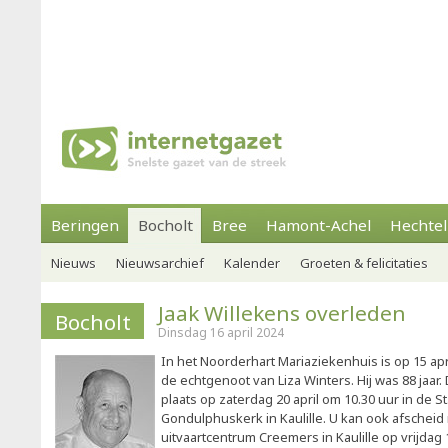
Beringen
Bocholt
Bree
Hamont-Achel
Hechtel
Nieuws
Nieuwsarchief
Kalender
Groeten & felicitaties
Jaak Willekens overleden
Bocholt
Dinsdag 16 april 2024
In het Noorderhart Mariaziekenhuis is op 15 apr
de echtgenoot van Liza Winters. Hij was 88 jaar.
plaats op zaterdag 20 april om 10.30 uur in de 
Gondulphuskerk in Kaulille. U kan ook afscheid
uitvaartcentrum Creemers in Kaulille op vrijdag 1