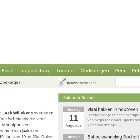
-Eksel
Leopoldsburg
Lommel
Oudsbergen
Peer
Pel
Zoekertjes
Nieuws toevoegen
Kalender Bocholt
Vlaai bakken in houtoven
Dinsdag
il
Jaak Willekens
overleden,
Ontdek hoe je zelf een heerlijk
11
 De afscheidsdienst vindt
van begin tot einde! Tijdens de
St.-Monulphus en
kinderworkshop (…)
Augustus
 nemen van Jaak in het
9 april van 19 tot 20u. Online
Babbelwandeling Bocholt
Dinsdag