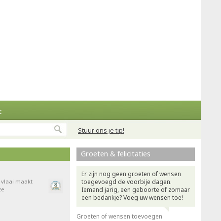
t
Stuur ons je tip!
Groeten & felicitaties
Er zijn nog geen groeten of wensen
e vlaai maakt
toegevoegd de voorbije dagen.
ze
Iemand jarig, een geboorte of zomaar
een bedankje? Voeg uw wensen toe!
Groeten of wensen toevoegen