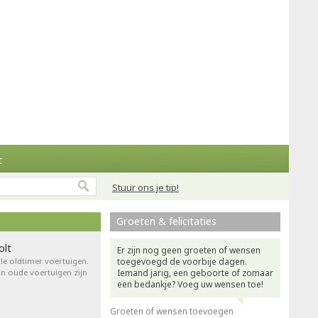
t
Stuur ons je tip!
Groeten & felicitaties
olt
Er zijn nog geen groeten of wensen
le oldtimer voertuigen.
toegevoegd de voorbije dagen.
an oude voertuigen zijn
Iemand jarig, een geboorte of zomaar
een bedankje? Voeg uw wensen toe!
Groeten of wensen toevoegen