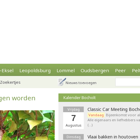
-Eksel
Leopoldsburg
Lommel
Oudsbergen
Peer
Pel
Zoekertjes
Nieuws toevoegen
gen worden
Kalender Bocholt
Classic Car Meeting Boch
Vrijdag
Vandaag
Bijeenkomst voor al
7
Alle eigenaars en liefhebbers v
(…)
Augustus
Vlaai bakken in houtoven
Dinsdag