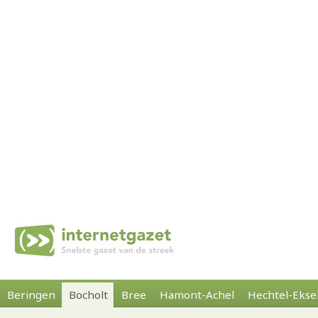
Beringen
Bocholt
Bree
Hamont-Achel
Hechtel-Ekse