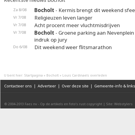
Bocholt
- Kermis brengt dit weekend sfeer
Za 8/08
Religieuzen leven langer
Vr 7/08
Acht procent meer vluchtmisdrijven
Vr 7/08
Bocholt
- Groene parking aan Nevenplei
Vr 7/08
indruk op jury
Dit weekend weer flitsmarathon
Do 6/08
U bent hier:
Startpagina
»
Bocholt
»
Louis Cardinaels overleden
Contacteer ons
|
Adverteer
|
Over deze site
|
Gemeente-info & link
© 2004-2013
Faes nv
-
Op de artikels en foto’s rust copyright
|
Site: Webstylers