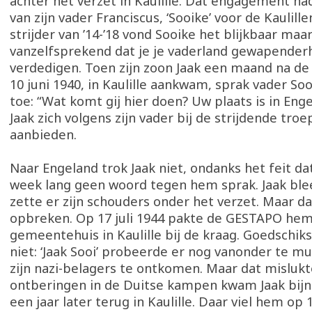
achter het verzet in Kaulille. Dat engagement ha
van zijn vader Franciscus, ‘Sooike’ voor de Kaulille
strijder van ’14-’18 vond Sooike het blijkbaar maa
vanzelfsprekend dat je je vaderland gewapende
verdedigen. Toen zijn zoon Jaak een maand na de 
10 juni 1940, in Kaulille aankwam, sprak vader S
toe: “Wat komt gij hier doen? Uw plaats is in Eng
Jaak zich volgens zijn vader bij de strijdende tr
aanbieden.
Naar Engeland trok Jaak niet, ondanks het feit da
week lang geen woord tegen hem sprak. Jaak bleef
zette er zijn schouders onder het verzet. Maar d
opbreken. Op 17 juli 1944 pakte de GESTAPO hem
gemeentehuis in Kaulille bij de kraag. Goedschik
niet: ‘Jaak Sooi’ probeerde er nog vanonder te m
zijn nazi-belagers te ontkomen. Maar dat mislukt
ontberingen in de Duitse kampen kwam Jaak bijn
een jaar later terug in Kaulille. Daar viel hem op 