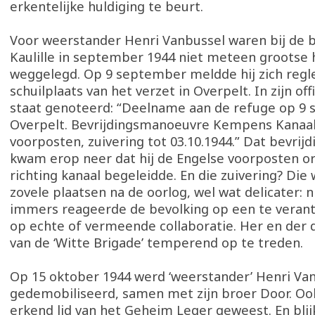
erkentelijke huldiging te beurt.
Voor weerstander Henri Vanbussel waren bij de b
Kaulille in september 1944 niet meteen grootse
weggelegd. Op 9 september meldde hij zich regl
schuilplaats van het verzet in Overpelt. In zijn off
staat genoteerd: “Deelname aan de refuge op 9 
Overpelt. Bevrijdingsmanoeuvre Kempens Kanaa
voorposten, zuivering tot 03.10.1944.” Dat bevri
kwam erop neer dat hij de Engelse voorposten o
richting kanaal begeleidde. En die zuivering? Die 
zovele plaatsen na de oorlog, wel wat delicater: ni
immers reageerde de bevolking op een te veran
op echte of vermeende collaboratie. Her en der 
van de ‘Witte Brigade’ temperend op te treden.
Op 15 oktober 1944 werd ‘weerstander’ Henri Va
gedemobiliseerd, samen met zijn broer Door. Oo
erkend lid van het Geheim Leger geweest. En blij