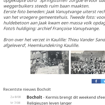
opgeklapte bord ‘ Springstoffen’ zorgde ervoor da
weggerbuikers steeds ruim baan maakten.
Eerste foto beneden: Jaak Vanuytvange uiterst rec
van het vroegere gemeentehuis. Tweede foto: voor
huldebetoon aan Jaak kwam een massa volk opda
Foto’s huldiging: archief Françoise Vanuytvange.
Bron over het verzet in Kaulille: Thieu Vander Sand
afgeleverd’, Heemkundekring Kaulille.
Recentste nieuws Bocholt
Bocholt
- Kermis brengt dit weekend sfeer
Za 8/08
Religieuzen leven langer
Vr 7/08