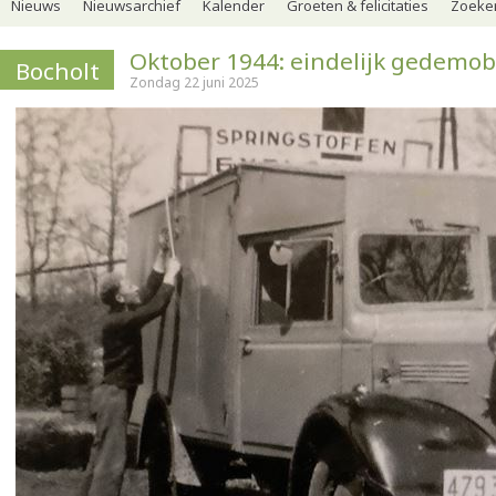
Nieuws
Nieuwsarchief
Kalender
Groeten & felicitaties
Zoeker
Oktober 1944: eindelijk gedemobi
Bocholt
Zondag 22 juni 2025