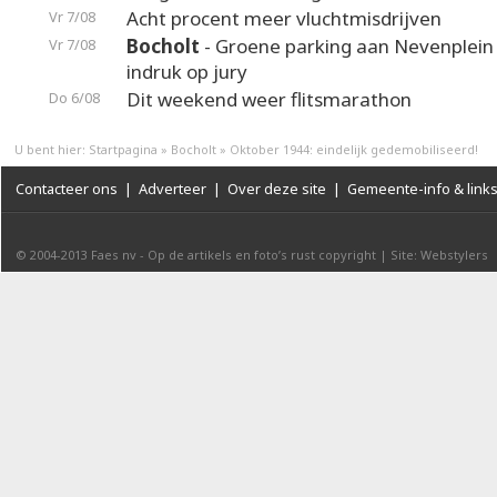
Acht procent meer vluchtmisdrijven
Vr 7/08
Bocholt
- Groene parking aan Nevenplei
Vr 7/08
indruk op jury
Dit weekend weer flitsmarathon
Do 6/08
U bent hier:
Startpagina
»
Bocholt
»
Oktober 1944: eindelijk gedemobiliseerd!
Contacteer ons
|
Adverteer
|
Over deze site
|
Gemeente-info & link
© 2004-2013
Faes nv
-
Op de artikels en foto’s rust copyright
|
Site: Webstylers