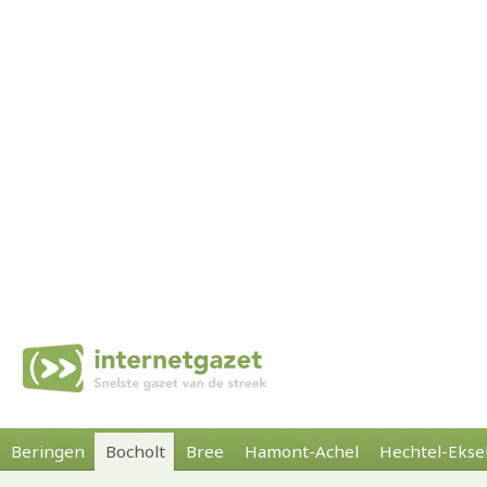
Beringen
Bocholt
Bree
Hamont-Achel
Hechtel-Ekse