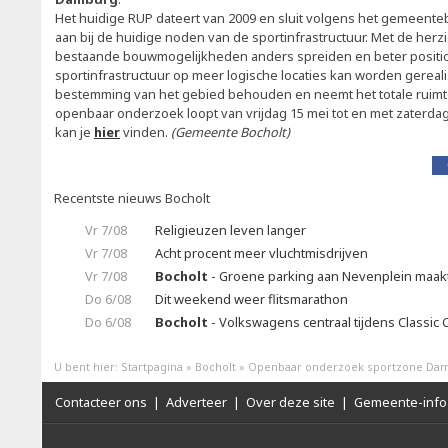
Het huidige RUP dateert van 2009 en sluit volgens het gemeenteb
aan bij de huidige noden van de sportinfrastructuur. Met de her
bestaande bouwmogelijkheden anders spreiden en beter positi
sportinfrastructuur op meer logische locaties kan worden gerealise
bestemming van het gebied behouden en neemt het totale ruimte
openbaar onderzoek loopt van vrijdag 15 mei tot en met zaterdag 
kan je
hier
vinden.
(Gemeente Bocholt)
Recentste nieuws Bocholt
Vr 7/08
Religieuzen leven langer
Vr 7/08
Acht procent meer vluchtmisdrijven
Vr 7/08
Bocholt
- Groene parking aan Nevenplein maakt
Do 6/08
Dit weekend weer flitsmarathon
Do 6/08
Bocholt
- Volkswagens centraal tijdens Classic 
U bent hier:
Startpagina
»
Bocholt
»
Openbaar onderzoek sportzone Da
Contacteer ons
|
Adverteer
|
Over deze site
|
Gemeente-info 