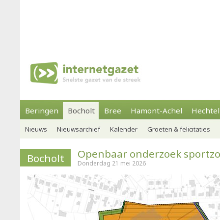
Beringen
Bocholt
Bree
Hamont-Achel
Hechtel
Nieuws
Nieuwsarchief
Kalender
Groeten & felicitaties
Openbaar onderzoek sport
Bocholt
Donderdag 21 mei 2026