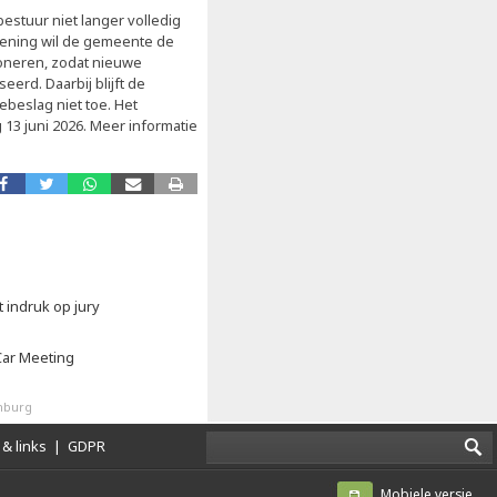
estuur niet langer volledig
ziening wil de gemeente de
oneren, zodat nieuwe
erd. Daarbij blijft de
beslag niet toe. Het
13 juni 2026. Meer informatie
 indruk op jury
Car Meeting
mburg
& links
|
GDPR
Mobiele versie