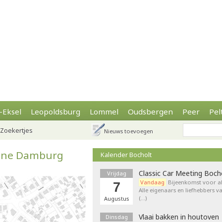
-Eksel
Leopoldsburg
Lommel
Oudsbergen
Peer
Pel
Zoekertjes
Nieuws toevoegen
zone Damburg
Kalender Bocholt
Classic Car Meeting Boch
Vrijdag
Vandaag
Bijeenkomst voor al
7
Alle eigenaars en liefhebbers v
(…)
Augustus
Vlaai bakken in houtoven
Dinsdag