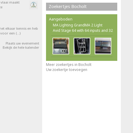
e vlaai maakt
Zoekertjes Bocholt
ze
Aangeboden
MA Lighting GrandMA 2 Light
et elkaar kennis en heb
Avid Stage 64 with 64 inputs and 32
 voor een (…)
Plaats uw evenement
Bekijk de hele kalender
Meer zoekertjes in Bocholt
Uw zoekertje toevoegen