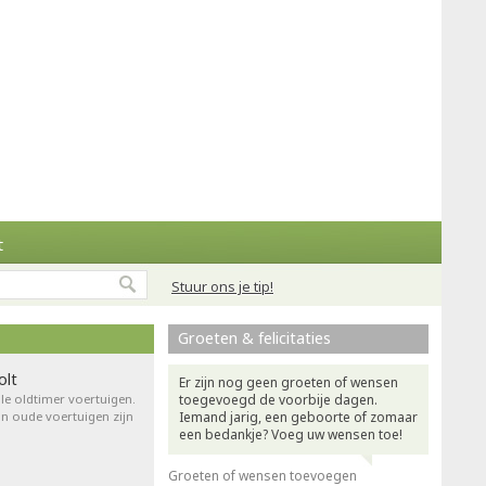
t
Stuur ons je tip!
Groeten & felicitaties
olt
Er zijn nog geen groeten of wensen
le oldtimer voertuigen.
toegevoegd de voorbije dagen.
an oude voertuigen zijn
Iemand jarig, een geboorte of zomaar
een bedankje? Voeg uw wensen toe!
Groeten of wensen toevoegen