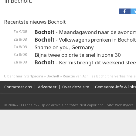
in Bocholt.
Recentste nieuws Bocholt
Bocholt
- Maandagavond naar de avond
Zo 9/08
Bocholt
- Volkswagens pronken in Bocholt
Za 8/08
Shame on you, Germany
Za 8/08
Bijna twee op drie te snel in zone 30
Za 8/08
Bocholt
- Kermis brengt dit weekend sfeer
Za 8/08
U bent hier:
Startpagina
»
Bocholt
»
Reactie van Achilles Bocholt na verlies finale
Contacteer ons
|
Adverteer
|
Over deze site
|
Gemeente-info & link
© 2004-2013
Faes nv
-
Op de artikels en foto’s rust copyright
|
Site: Webstylers