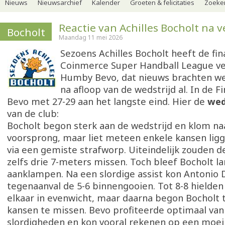
Nieuws
Nieuwsarchief
Kalender
Groeten & felicitaties
Zoeker
Reactie van Achilles Bocholt na ve
Bocholt
Maandag 11 mei 2026
Sezoens Achilles Bocholt heeft de fin
Coinmerce Super Handball League ve
Humby Bevo, dat nieuws brachten we 
na afloop van de wedstrijd al. In de Fi
Bevo met 27-29 aan het langste eind. Hier de
wed
van de club:
Bocholt begon sterk aan de wedstrijd en klom naa
voorsprong, maar liet meteen enkele kansen lig
via een gemiste strafworp. Uiteindelijk zouden 
zelfs drie 7-meters missen. Toch bleef Bocholt la
aanklampen. Na een slordige assist kon Antonio D
tegenaanval de 5-6 binnengooien. Tot 8-8 hielde
elkaar in evenwicht, maar daarna begon Bocholt 
kansen te missen. Bevo profiteerde optimaal van
slordigheden en kon vooral rekenen op een moeili