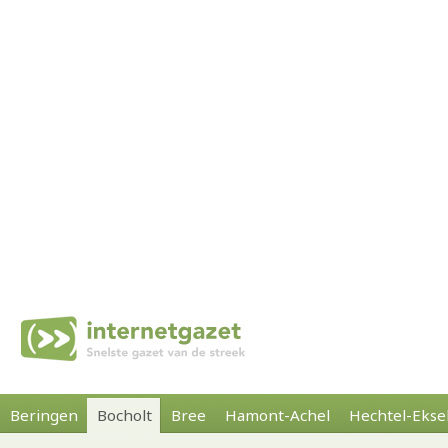
Beringen
Bocholt
Bree
Hamont-Achel
Hechtel-Ekse