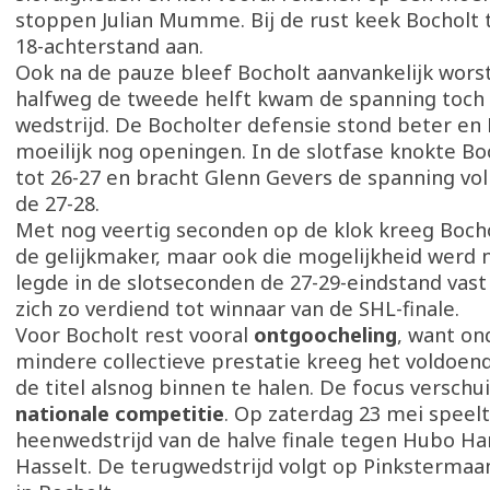
stoppen Julian Mumme. Bij de rust keek Bocholt 
18-achterstand aan.
Ook na de pauze bleef Bocholt aanvankelijk wors
halfweg de tweede helft kwam de spanning toch 
wedstrijd. De Bocholter defensie stond beter en
moeilijk nog openingen. In de slotfase knokte Bo
tot 26-27 en bracht Glenn Gevers de spanning vo
de 27-28.
Met nog veertig seconden op de klok kreeg Boch
de gelijkmaker, maar ook die mogelijkheid werd 
legde in de slotseconden de 27-29-eindstand vas
zich zo verdiend tot winnaar van de SHL-finale.
Voor Bocholt rest vooral
ontgoocheling
, want on
mindere collectieve prestatie kreeg het voldoe
de titel alsnog binnen te halen. De focus verschu
nationale competitie
. Op zaterdag 23 mei speelt
heenwedstrijd van de halve finale tegen Hubo Ha
Hasselt. De terugwedstrijd volgt op Pinksterma