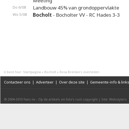
Meeting
Landbouw 45% van grondoppervlakte
Do 6/08
Bocholt
- Bocholter VV - RC Hades 3-3
Wo 5/08
U bent hier:
Startpagina
»
Bocholt
»
Rosa Brenkers overleden
Contacteer ons
|
Adverteer
|
Over deze site
|
Gemeente-info & link
© 2004-2013
Faes nv
-
Op de artikels en foto’s rust copyright
|
Site: Webstylers