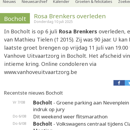
Nieuws
Nieuwsarchief
Kalender
Groeten & felicitaties
Zoeker
Rosa Brenkers overleden
Bocholt
Donderdag 10 juli 2025
In Bocholt is op 6 juli
Rosa Brenkers
overleden, 
van Mathieu Tielen († 2015). Zij was 90 jaar. U ka
laatste groet brengen op vrijdag 11 juli van 19.00 
Vanhove Uitvaartzorg in Bocholt. Het afscheid vin
intieme kring. Online condoleren via
www.vanhoveuitvaartzorg.be
Recentste nieuws Bocholt
Bocholt
- Groene parking aan Nevenplei
Vr 7/08
indruk op jury
Dit weekend weer flitsmarathon
Do 6/08
Bocholt
- Volkswagens centraal tijdens Cl
Do 6/08