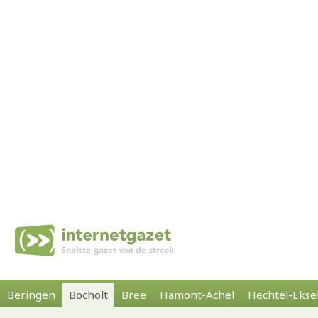
Beringen
Bocholt
Bree
Hamont-Achel
Hechtel-Ekse