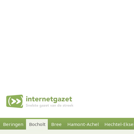
Beringen
Bocholt
Bree
Hamont-Achel
Hechtel-Ekse