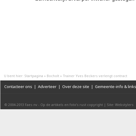
U bent hier:
Startpagina
»
Bocholt
»
Trainer Yves Beckers verlengt contract
Contacteer ons
|
Adverteer
|
Over deze site
|
Gemeente-info & link
© 2004-2013
Faes nv
-
Op de artikels en foto’s rust copyright
|
Site: Webstylers