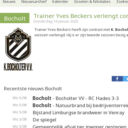
Nieuws
Nieuwsarchief
Kalender
Groeten & felicitaties
Zoeker
Trainer Yves Beckers verlengt co
Bocholt
Donderdag 16 januari 2025
Trainer Yves Beckers heeft zijn contract met
K. Bocho
seizoen verlengd. Hij is er zijn tweede seizoen bezig a
Recentste nieuws Bocholt
Bocholt
- Bocholter VV - RC Hades 3-3
Wo 5/08
Bocholt
- Natuurbrand bij bedrijventerrei
Wo 5/08
Bijstand Limburgse brandweer in Venray
Wo 5/08
De spiegel
Wo 5/08
Gemeentelijk afval per inwoner gestegen
Wo 5/08