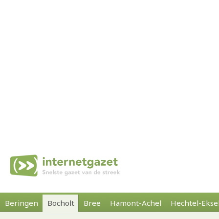
Beringen
Bocholt
Bree
Hamont-Achel
Hechtel-Ekse