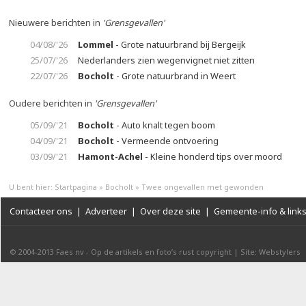
Nieuwere berichten in
'Grensgevallen'
04/08/'26
Lommel
- Grote natuurbrand bij Bergeijk
25/07/'26
Nederlanders zien wegenvignet niet zitten
22/07/'26
Bocholt
- Grote natuurbrand in Weert
Oudere berichten in
'Grensgevallen'
05/09/'21
Bocholt
- Auto knalt tegen boom
04/09/'21
Bocholt
- Vermeende ontvoering
03/09/'21
Hamont-Achel
- Kleine honderd tips over moord
U bent hier:
Startpagina
»
Bocholt
»
Twee ongevallen met gewonden
Contacteer ons
|
Adverteer
|
Over deze site
|
Gemeente-info & link
© 2004-2013
Faes nv
-
Op de artikels en foto’s rust copyright
|
Site: Webstylers