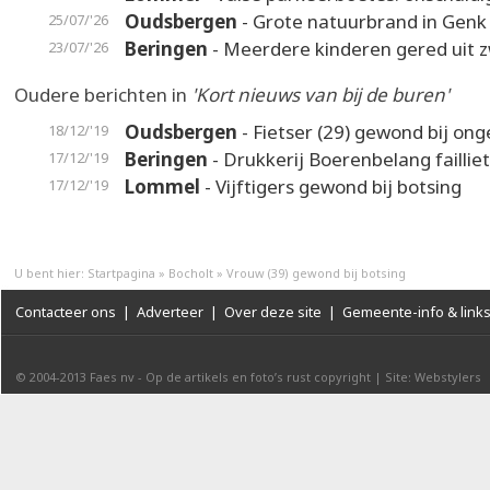
Oudsbergen
- Grote natuurbrand in Genk
25/07/'26
Beringen
- Meerdere kinderen gered uit
23/07/'26
Oudere berichten in
'Kort nieuws van bij de buren'
Oudsbergen
- Fietser (29) gewond bij ong
18/12/'19
Beringen
- Drukkerij Boerenbelang failliet
17/12/'19
Lommel
- Vijftigers gewond bij botsing
17/12/'19
U bent hier:
Startpagina
»
Bocholt
»
Vrouw (39) gewond bij botsing
Contacteer ons
|
Adverteer
|
Over deze site
|
Gemeente-info & link
© 2004-2013
Faes nv
-
Op de artikels en foto’s rust copyright
|
Site: Webstylers