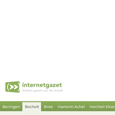
Beringen
Bocholt
Bree
Hamont-Achel
Hechtel-Ekse