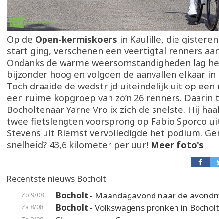
Op de
Open-kermiskoers
in Kaulille, die gister
start ging, verschenen een veertigtal renners aan
Ondanks de warme weersomstandigheden lag h
bijzonder hoog en volgden de aanvallen elkaar in
Toch draaide de wedstrijd uiteindelijk uit op ee
een ruime kopgroep van zo’n 26 renners. Daarin 
Bocholtenaar Yarne Vrolix zich de snelste. Hij ha
twee fietslengten voorsprong op Fabio Sporco ui
Stevens uit Riemst vervolledigde het podium. G
snelheid? 43,6 kilometer per uur!
Meer foto's
Recentste nieuws Bocholt
Bocholt
- Maandagavond naar de avond
Zo 9/08
Bocholt
- Volkswagens pronken in Bocholt
Za 8/08