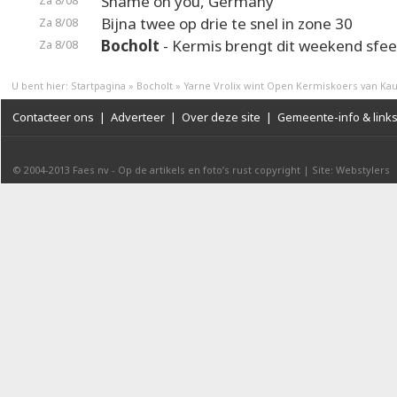
Shame on you, Germany
Za 8/08
Bijna twee op drie te snel in zone 30
Za 8/08
Bocholt
- Kermis brengt dit weekend sfeer
Za 8/08
U bent hier:
Startpagina
»
Bocholt
»
Yarne Vrolix wint Open Kermiskoers van Kaul
Contacteer ons
|
Adverteer
|
Over deze site
|
Gemeente-info & link
© 2004-2013
Faes nv
-
Op de artikels en foto’s rust copyright
|
Site: Webstylers