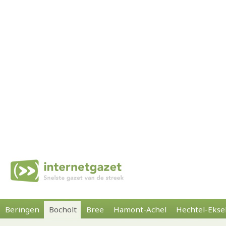
Beringen
Bocholt
Bree
Hamont-Achel
Hechtel-Ekse