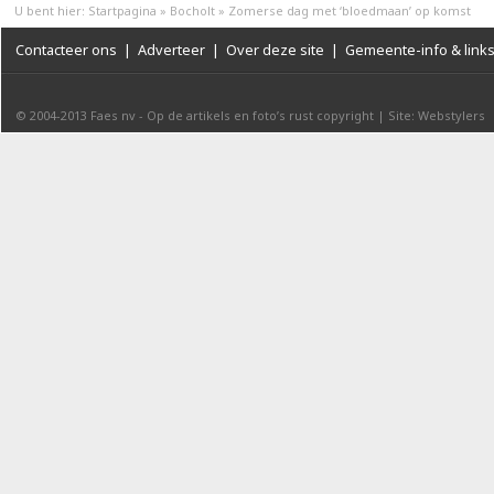
U bent hier:
Startpagina
»
Bocholt
»
Zomerse dag met ‘bloedmaan’ op komst
Contacteer ons
|
Adverteer
|
Over deze site
|
Gemeente-info & link
© 2004-2013
Faes nv
-
Op de artikels en foto’s rust copyright
|
Site: Webstylers