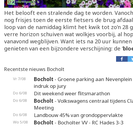
Het belooft een stralende dag te worden. Vanoc
nog frisjes toen de eerste fietsers de brug afdaa
loop van de namiddag klimt het kwik tot zo’n 28 
verre horizon schuiven wat wolkjes voorbij, al ho
vanavond wegblijven. Want iets na 20 uur kunnen
genieten van een bijzondere verschijning: de ‘
blo
Recentste nieuws Bocholt
Bocholt
- Groene parking aan Nevenplei
Vr 7/08
indruk op jury
Dit weekend weer flitsmarathon
Do 6/08
Bocholt
- Volkswagens centraal tijdens Cl
Do 6/08
Meeting
Landbouw 45% van grondoppervlakte
Do 6/08
Bocholt
- Bocholter VV - RC Hades 3-3
Wo 5/08