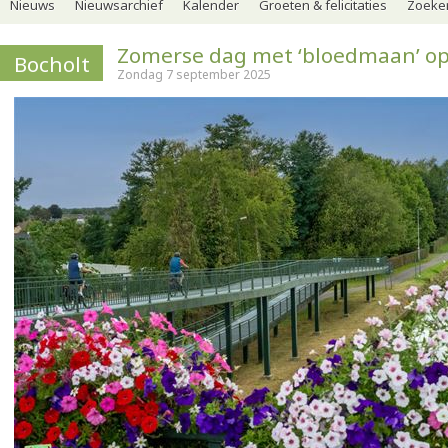
Nieuws
Nieuwsarchief
Kalender
Groeten & felicitaties
Zoeker
Zomerse dag met ‘bloedmaan’ o
Bocholt
Zondag 7 september 2025