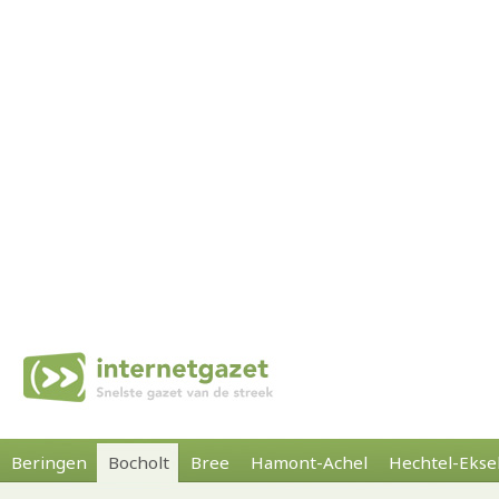
Beringen
Bocholt
Bree
Hamont-Achel
Hechtel-Ekse