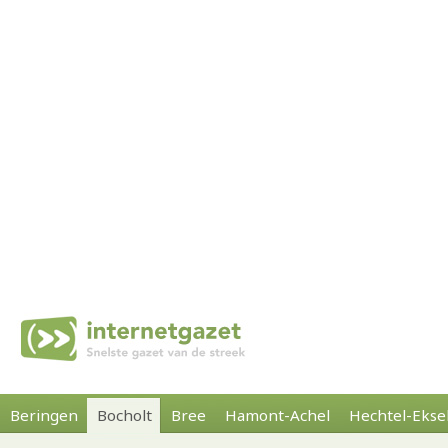
Beringen
Bocholt
Bree
Hamont-Achel
Hechtel-Ekse