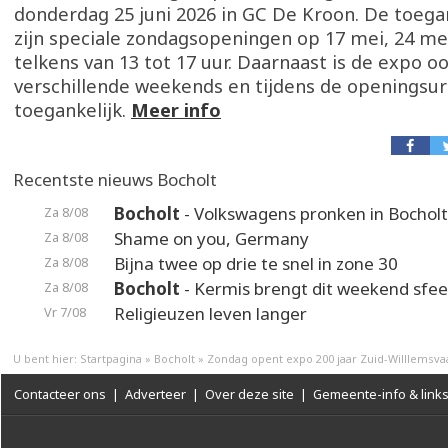
donderdag 25 juni 2026 in GC De Kroon. De toegang
zijn speciale zondagsopeningen op 17 mei, 24 mei
telkens van 13 tot 17 uur. Daarnaast is de expo o
verschillende weekends en tijdens de openingsur
toegankelijk.
Meer info
Recentste nieuws Bocholt
Bocholt
- Volkswagens pronken in Bocholt
Za 8/08
Shame on you, Germany
Za 8/08
Bijna twee op drie te snel in zone 30
Za 8/08
Bocholt
- Kermis brengt dit weekend sfeer
Za 8/08
Religieuzen leven langer
Vr 7/08
U bent hier:
Startpagina
»
Bocholt
»
Zondag opent expo 200 jaar Zuid-Willlemsva
Contacteer ons
|
Adverteer
|
Over deze site
|
Gemeente-info & link