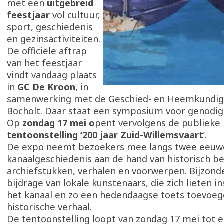
met een
uitgebreid
feestjaar
vol cultuur,
sport, geschiedenis
en gezinsactiviteiten.
De officiële aftrap
van het feestjaar
vindt vandaag plaats
in
GC De Kroon
, in
samenwerking met de Geschied- en Heemkundig
Bocholt. Daar staat een symposium voor genodig
Op
zondag 17 mei o
pent vervolgens de publieke
tentoonstelling ‘200 jaar Zuid-Willemsvaart
’.
De expo neemt bezoekers mee langs twee eeuw
kanaalgeschiedenis aan de hand van historisch b
archiefstukken, verhalen en voorwerpen. Bijzonde
bijdrage van lokale kunstenaars, die zich lieten i
het kanaal en zo een hedendaagse toets toevoeg
historische verhaal.
De tentoonstelling loopt van zondag 17 mei tot 