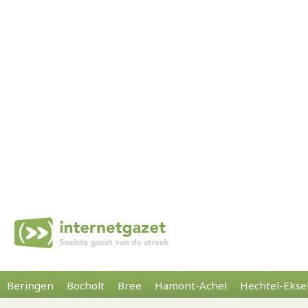
Beringen
Bocholt
Bree
Hamont-Achel
Hechtel-Ekse