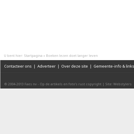
U bent hier:
Startpagina
»
Boeken lezen doet langer leven
Contacteer ons
|
Adverteer
|
Over deze site
|
Gemeente-info & link
© 2004-2013
Faes nv
-
Op de artikels en foto’s rust copyright
|
Site: Webstylers