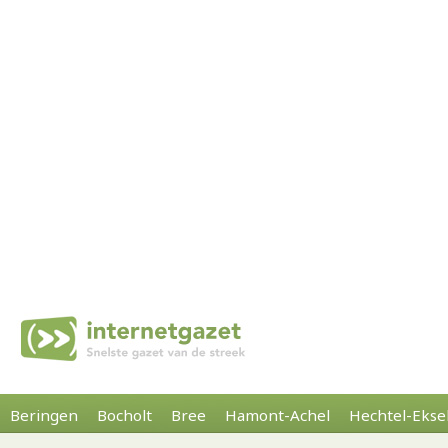
Beringen
Bocholt
Bree
Hamont-Achel
Hechtel-Ekse