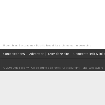
U bent hier:
Startpagina
»
Bokrijk, landelijke architectuur in beweging
Contacteer ons
|
Adverteer
|
Over deze site
|
Gemeente-info & link
© 2004-2013
Faes nv
-
Op de artikels en foto’s rust copyright
|
Site: Webstylers