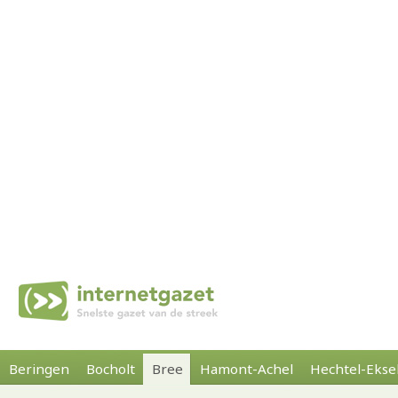
Beringen
Bocholt
Bree
Hamont-Achel
Hechtel-Ekse