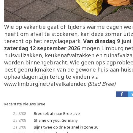
Wie op vakantie gaat of tijdens warme dagen wei
heeft om afval te stockeren, kan deze zomer uitz
terecht op het recyclagepark.
Van dinsdag 9 juni
zaterdag 12 september 2026
mogen Limburg.net
huisvuilzakken, keukenafvalzakken en tuinafvalz
worden binnengebracht. Wie geen opslagprobleem
best gebruikmaken van de gewone huis-aan-huis
ophaaldagen zijn terug te vinden via
www.limburg.net/afvalkalender.
(Stad Bree)
Recentste nieuws Bree
Za 8/08
Bree telt af naar Bree Live
Za 8/08
Shame on you, Germany
Za 8/08
Bijna twee op drie te snel in zone 30