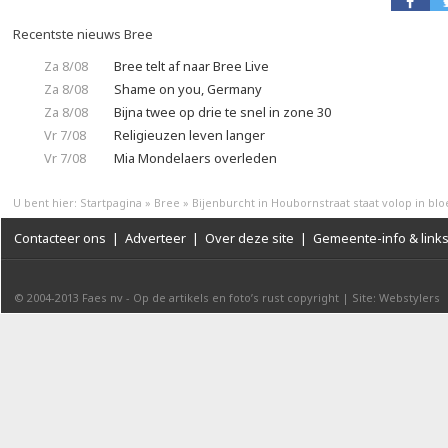
Recentste nieuws Bree
Za 8/08
Bree telt af naar Bree Live
Za 8/08
Shame on you, Germany
Za 8/08
Bijna twee op drie te snel in zone 30
Vr 7/08
Religieuzen leven langer
Vr 7/08
Mia Mondelaers overleden
U bent hier:
Startpagina
»
Bree
»
Bijenburcht in Houbornstraat staat volop in blo
Contacteer ons
|
Adverteer
|
Over deze site
|
Gemeente-info & link
© 2004-2013
Faes nv
-
Op de artikels en foto’s rust copyright
|
Site: Webstylers