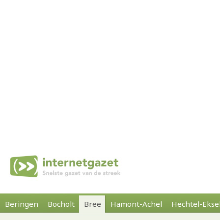
Beringen
Bocholt
Bree
Hamont-Achel
Hechtel-Ekse