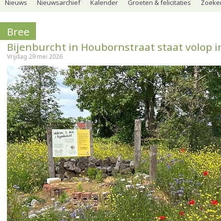
Nieuws
Nieuwsarchief
Kalender
Groeten & felicitaties
Zoeker
Bree
Bijenburcht in Houbornstraat staat volop i
Vrijdag 29 mei 2026