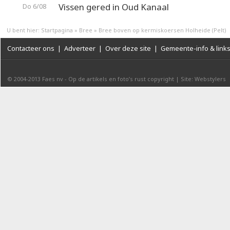
Vissen gered in Oud Kanaal
Do 6/08
U bent hier:
Startpagina
»
Bree
»
Bree boven op kermiskoersen Holheide (Pelt)
Contacteer ons
|
Adverteer
|
Over deze site
|
Gemeente-info & link
© 2004-2013
Faes nv
-
Op de artikels en foto’s rust copyright
|
Site: Webstylers