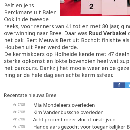
Pelt en Jens
Berckmans uit Balen.
Ook in de tweede
reeks, voor renners van 41 tot en met 80 jaar, gin
overwinning naar Bree. Daar was
Ruud Verbakel
het pak. Bert Meuwis Bert uit Bocholt finishte al
Houben uit Peer werd derde.
De kermiskoers op Holheide kende met 47 deel
sterke opkomst en lokte bovendien heel wat sup
het parcours. Dankzij het mooie weer en de gezel
hing er de hele dag een echte kermissfeer.
Recentste nieuws Bree
Mia Mondelaers overleden
Vr 7/08
Kim Vandenbussche overleden
Vr 7/08
Acht procent meer vluchtmisdrijven
Vr 7/08
Handelaars gezocht voor toegankelijker 
Vr 7/08