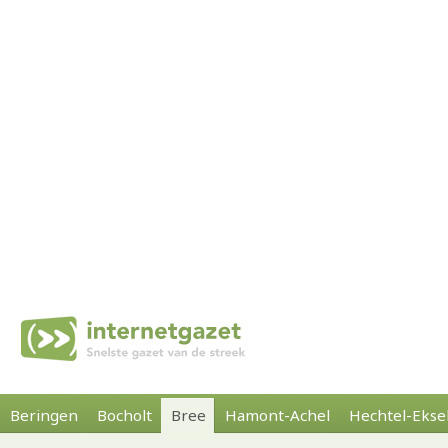
Beringen
Bocholt
Bree
Hamont-Achel
Hechtel-Ekse