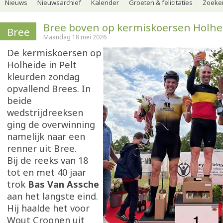
Nieuws
Nieuwsarchief
Kalender
Groeten & felicitaties
Zoeker
Bree boven op kermiskoersen Holhei
Bree
Maandag 18 mei 2026
De kermiskoersen op
Holheide in Pelt
kleurden zondag
opvallend Brees. In
beide
wedstrijdreeksen
ging de overwinning
namelijk naar een
renner uit Bree.
Bij de reeks van 18
tot en met 40 jaar
trok
Bas Van Assche
aan het langste eind.
Hij haalde het voor
Wout Croonen uit