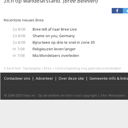
zich op wandelafstand.
(Bree Beleven)
Recentste nieuws Bree
Za 8/08
Bree telt af naar Bree Live
Za 8/08
Shame on you, Germany
Za 8/08
Bijna twee op drie te snel in zone 30
Vr 7/08
Religieuzen leven langer
Vr 7/08
Mia Mondelaers overleden
U bent hier:
Startpagina
»
Bree
»
Centrumparking nog gebruiksvriendelijker
Contacteer ons
|
Adverteer
|
Over deze site
|
Gemeente-info & link
© 2004-2013
Faes nv
-
Op de artikels en foto’s rust copyright
|
Site: Webstylers