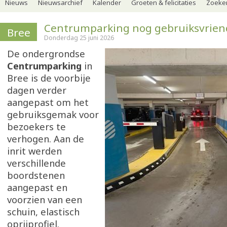
Nieuws
Nieuwsarchief
Kalender
Groeten & felicitaties
Zoeker
Centrumparking nog gebruiksvriend
Bree
Donderdag 25 juni 2026
De ondergrondse
Centrumparking
in
Bree is de voorbije
dagen verder
aangepast om het
gebruiksgemak voor
bezoekers te
verhogen. Aan de
inrit werden
verschillende
boordstenen
aangepast en
voorzien van een
schuin, elastisch
oprijprofiel.