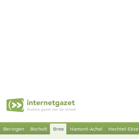
Beringen
Bocholt
Bree
Hamont-Achel
Hechtel-Ekse