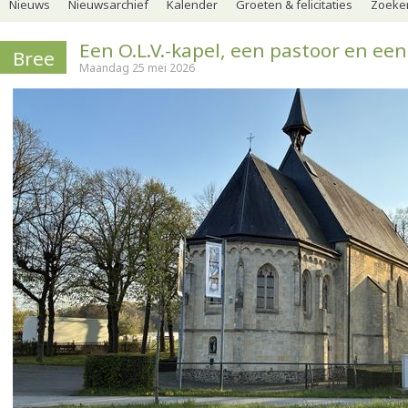
Nieuws
Nieuwsarchief
Kalender
Groeten & felicitaties
Zoeker
Een O.L.V.-kapel, een pastoor en ee
Bree
Maandag 25 mei 2026