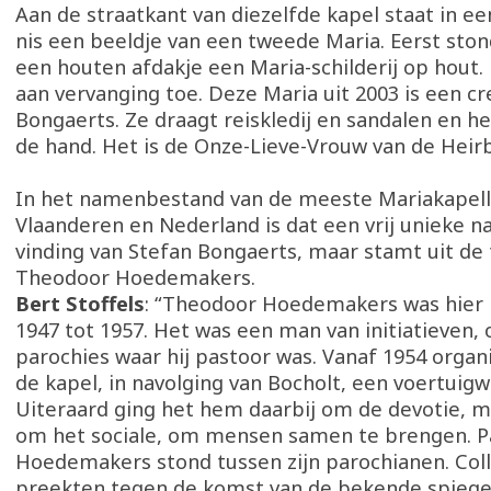
Aan de straatkant van diezelfde kapel staat in e
nis een beeldje van een tweede Maria. Eerst sto
een houten afdakje een Maria-schilderij op hout.
aan vervanging toe. Deze Maria uit 2003 is een cr
Bongaerts. Ze draagt reiskledij en sandalen en he
de hand. Het is de Onze-Lieve-Vrouw van de Heir
In het namenbestand van de meeste Mariakapell
Vlaanderen en Nederland is dat een vrij unieke na
vinding van Stefan Bongaerts, maar stamt uit de t
Theodoor Hoedemakers.
Bert Stoffels
: “Theodoor Hoedemakers was hier 
1947 tot 1957. Het was een man van initiatieven, 
parochies waar hij pastoor was. Vanaf 1954 organ
de kapel, in navolging van Bocholt, een voertuigwi
Uiteraard ging het hem daarbij om de devotie, m
om het sociale, om mensen samen te brengen. P
Hoedemakers stond tussen zijn parochianen. Col
preekten tegen de komst van de bekende spiege