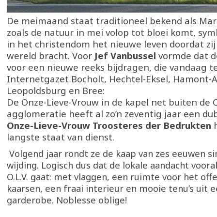
De meimaand staat traditioneel bekend als Ma
zoals de natuur in mei volop tot bloei komt, sym
in het christendom het nieuwe leven doordat zij 
wereld bracht. Voor
Jef Vanbussel
vormde dat de
voor een nieuwe reeks bijdragen, die vandaag te
Internetgazet Bocholt, Hechtel-Eksel, Hamont-A
Leopoldsburg en Bree:
De Onze-Lieve-Vrouw in de kapel net buiten de 
agglomeratie heeft al zo’n zeventig jaar een du
Onze-Lieve-Vrouw Troosteres der Bedrukten
h
langste staat van dienst.
Volgend jaar rondt ze de kaap van zes eeuwen si
wijding. Logisch dus dat de lokale aandacht voora
O.L.V. gaat: met vlaggen, een ruimte voor het off
kaarsen, een fraai interieur en mooie tenu’s uit 
garderobe. Noblesse oblige!