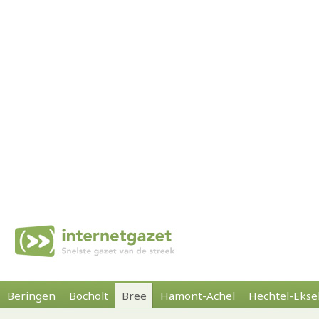
Beringen
Bocholt
Bree
Hamont-Achel
Hechtel-Ekse