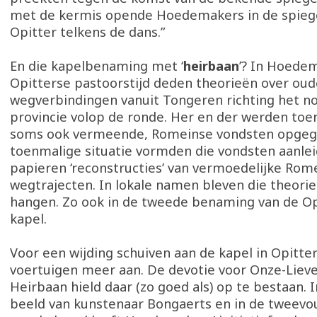
met de kermis opende Hoedemakers in de spiege
Opitter telkens de dans.”
En die kapelbenaming met ‘
heirbaan
’? In Hoede
Opitterse pastoorstijd deden theorieën over ou
wegverbindingen vanuit Tongeren richting het n
provincie volop de ronde. Her en der werden toen
soms ook vermeende, Romeinse vondsten opgegr
toenmalige situatie vormden die vondsten aanlei
papieren ‘reconstructies’ van vermoedelijke Rom
wegtrajecten. In lokale namen bleven die theori
hangen. Zo ook in de tweede benaming van de Opi
kapel.
Voor een wijding schuiven aan de kapel in Opitter
voertuigen meer aan. De devotie voor Onze-Liev
Heirbaan hield daar (zo goed als) op te bestaan. 
beeld van kunstenaar Bongaerts en in de tweev