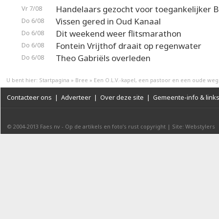
Handelaars gezocht voor toegankelijker 
Vr 7/08
Vissen gered in Oud Kanaal
Do 6/08
Dit weekend weer flitsmarathon
Do 6/08
Fontein Vrijthof draait op regenwater
Do 6/08
Theo Gabriëls overleden
Do 6/08
U bent hier:
Startpagina
»
Bree
»
Een O.L.V.-kapel, een pastoor en een oude weg
Contacteer ons
|
Adverteer
|
Over deze site
|
Gemeente-info & link
© 2004-2013
Faes nv
-
Op de artikels en foto’s rust copyright
|
Site: Webstylers