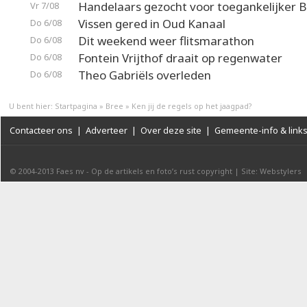
Handelaars gezocht voor toegankelijker 
Vr 7/08
Vissen gered in Oud Kanaal
Do 6/08
Dit weekend weer flitsmarathon
Do 6/08
Fontein Vrijthof draait op regenwater
Do 6/08
Theo Gabriëls overleden
Do 6/08
U bent hier:
Startpagina
»
Bree
»
Ken jij de regels op het jaagpad?
Contacteer ons
|
Adverteer
|
Over deze site
|
Gemeente-info & link
© 2004-2013
Faes nv
-
Op de artikels en foto’s rust copyright
|
Site: Webstylers