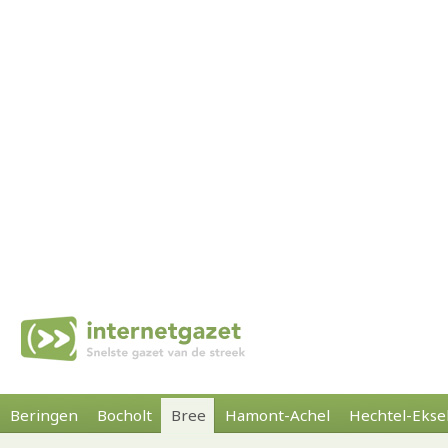
Beringen
Bocholt
Bree
Hamont-Achel
Hechtel-Ekse